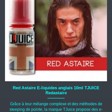
variations.
Les
options
peuvent
être
choisies
sur
la
page
du
produit
Red Astaire E-liquides anglais 10ml TJUICE
Redastaire
Grâce à leur mélange complexe et des méthodes de
steeping de pointe, la marque TJuice propose des e-