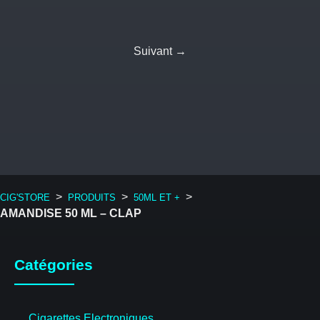
Suivant →
>
>
>
CIG'STORE
PRODUITS
50ML ET +
AMANDISE 50 ML – CLAP
Catégories
Cigarettes Electroniques