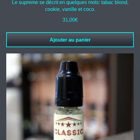
Le supreme se décrit en quelques mots: tabac blond,
cookie, vanille et coco.
31,00
€
Ajouter au panier
Ce
produit
a
plusieurs
variations.
Les
options
peuvent
être
choisies
sur
la
page