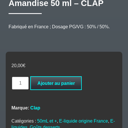
Amandise 50 ml – CLAP
Fabriqué en France ; Dosage PG/VG : 50% / 50%.
20,00
€
quantité
Ajouter au panier
de
Amandise
50
ml
Marque:
Clap
–
CLAP
Catégories :
50mL et +
,
E-liquide origine France
,
E-
liquides
,
Goûts desserts