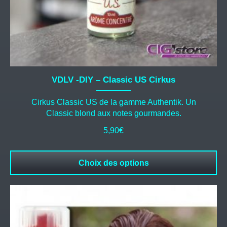
du
produit
VDLV -DIY – Classic US Cirkus
Cirkus Classic US de la gamme Authentik. Un
Classic blond aux notes gourmandes.
5,90
€
Choix des options
Ce
produit
a
plusieurs