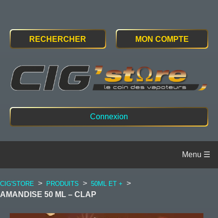
RECHERCHER
MON COMPTE
Connexion
>
>
>
CIG'STORE
PRODUITS
50ML ET +
AMANDISE 50 ML – CLAP