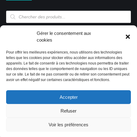
Recherche
de
produits
Mon compte
Gérer le consentement aux
cookies
Pour offrir les meilleures expériences, nous utilisons des technologies
Mon compte
telles que les cookies pour stocker et/ou accéder aux informations des
appareils. Le fait de consentir à ces technologies nous permettra de traiter
Validation de la commande
des données telles que le comportement de navigation ou les ID uniques
Panier
sur ce site. Le fait de ne pas consentir ou de retirer son consentement peut
Boutique
avoir un effet négatif sur certaines caractéristiques et fonctions.
Paiement sécurisé
Politique de cookies (EU)
Accepter
Refuser
2019 Tous droits réservés by CIG'Store
|
Code & design:
Voir les préférences
CREAPTE