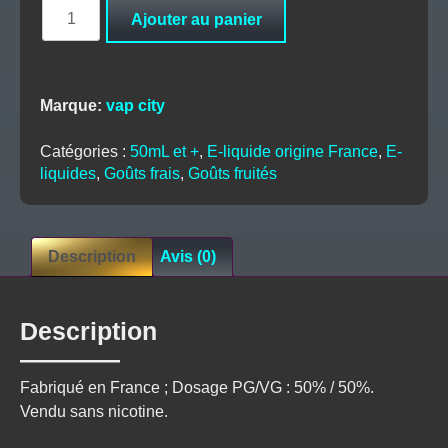
quantité
Ajouter au panier
de
FRAMBOISE
CASSIS
MÛRE
Marque:
vap city
50ml
-
Catégories :
50mL et +
,
E-liquide origine France
,
E-
VAPE
liquides
,
Goûts frais
,
Goûts fruités
CITY
Description
Avis (0)
Description
Fabriqué en France ; Dosage PG/VG : 50% / 50%.
Vendu sans nicotine.