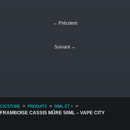
← Précdent
Suivant →
>
>
>
CIG'STORE
PRODUITS
50ML ET +
FRAMBOISE CASSIS MÛRE 50ML – VAPE CITY