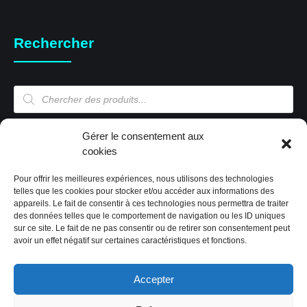
Rechercher
Recherche
de
produits
Mon compte
Gérer le consentement aux
cookies
Pour offrir les meilleures expériences, nous utilisons des technologies
Mon compte
telles que les cookies pour stocker et/ou accéder aux informations des
appareils. Le fait de consentir à ces technologies nous permettra de traiter
Validation de la commande
des données telles que le comportement de navigation ou les ID uniques
Panier
sur ce site. Le fait de ne pas consentir ou de retirer son consentement peut
Boutique
avoir un effet négatif sur certaines caractéristiques et fonctions.
Paiement sécurisé
Politique de cookies (EU)
Accepter