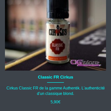
options
peuvent
être
choisies
sur
la
page
du
produit
Classic FR Cirkus
Cirkus Classic FR de la gamme Authentik. L'authenticité
d'un classique blond.
5,90
€