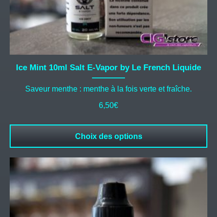
du
produit
Ice Mint 10ml Salt E-Vapor by Le French Liquide
Saveur menthe : menthe à la fois verte et fraîche.
6,50
€
Choix des options
Ce
produit
a
plusieurs
variations.
Les