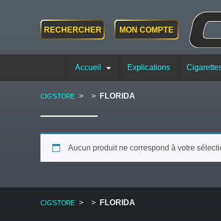
RECHERCHER
MON COMPTE
Accueil
Explications
Cigarette
>
>
FLORIDA
CIG'STORE
Aucun produit ne correspond à votre sélecti
>
>
FLORIDA
CIG'STORE