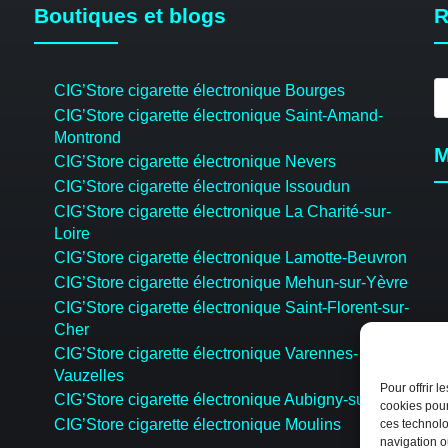
Boutiques et blogs
R
R
CIG’Store cigarette électronique Bourges
d
CIG’Store cigarette électronique Saint-Amand-
pr
Montrond
M
CIG’Store cigarette électronique Nevers
CIG’Store cigarette électronique Issoudun
CIG’Store cigarette électronique La Charité-sur-
Loire
CIG’Store cigarette électronique Lamotte-Beuvron
CIG’Store cigarette électronique Mehun-sur-Yèvre
CIG’Store cigarette électronique Saint-Florent-sur-
Cher
CIG’Store cigarette électronique Varennes-
Vauzelles
Pour offrir 
CIG’Store cigarette électronique Aubigny-sur-Nère
cookies pour
CIG’Store cigarette électronique Moulins
ces technolo
navigation ou