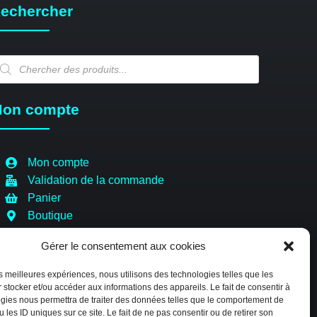
echercher
echerche
e
oduits
on compte
Mon compte
Validation de la commande
Panier
Boutique
Paiement sécurisé
Gérer le consentement aux cookies
Politique de cookies (EU)
les meilleures expériences, nous utilisons des technologies telles que les
 stocker et/ou accéder aux informations des appareils. Le fait de consentir à
gies nous permettra de traiter des données telles que le comportement de
 les ID uniques sur ce site. Le fait de ne pas consentir ou de retirer son