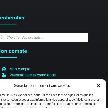
echercher
echerche
e
oduits
on compte
Mon compte
Validation de la commande
Panier
Gérer le consentement aux cookies
Boutique
Paiement sécurisé
les meilleures expériences, nous utilisons des technologies telles que les
Politique de cookies (EU)
 stocker et/ou accéder aux informations des appareils. Le fait de consentir à
gies nous permettra de traiter des données telles que le comportement de