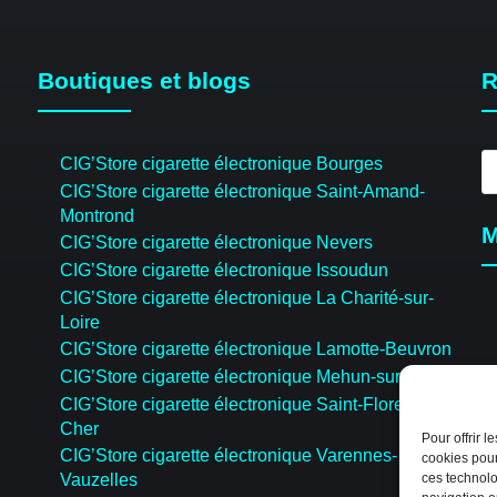
Boutiques et blogs
R
R
CIG’Store cigarette électronique Bourges
d
CIG’Store cigarette électronique Saint-Amand-
pr
Montrond
M
CIG’Store cigarette électronique Nevers
CIG’Store cigarette électronique Issoudun
CIG’Store cigarette électronique La Charité-sur-
Loire
CIG’Store cigarette électronique Lamotte-Beuvron
CIG’Store cigarette électronique Mehun-sur-Yèvre
CIG’Store cigarette électronique Saint-Florent-sur-
Cher
Pour offrir 
CIG’Store cigarette électronique Varennes-
cookies pour
Vauzelles
ces technolo