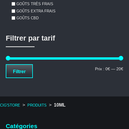
GOÛTS TRÈS FRAIS
GOÛTS EXTRA FRAIS
GOÛTS CBD
Filtrer par tarif
Pri
Pri
Prix :
0€
—
20€
Filtrer
mi
ma
>
>
10ML
CIG'STORE
PRODUITS
Catégories