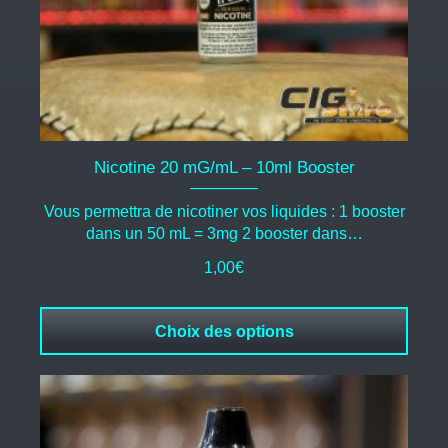
sur
la
page
du
produit
Nicotine 20 mG/mL – 10ml Booster
Vous permettra de nicotiner vos liquides : 1 booster
dans un 50 mL = 3mg 2 booster dans…
1,00
€
Choix des options