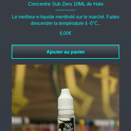
Concentre Sub Zero 10ML de Halo
Le meilleur e-liquide mentholé sur le marché. Faites
descendre la température à -0°C..
6,00
€
Ajouter au panier
Ce
produit
a
plusieurs
variations.
Les
options
peuvent
être
choisies