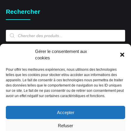
Rechercher
Recherche
de
produits
Gérer le consentement aux
Mon compte
cookies
Pour offrir les meilleures expériences, nous utilisons des technologies
Mon compte
telles que les cookies pour stocker et/ou accéder aux informations des
appareils. Le fait de consentir à ces technologies nous permettra de traiter
Validation de la commande
des données telles que le comportement de navigation ou les ID uniques
Panier
sur ce site. Le fait de ne pas consentir ou de retirer son consentement peut
Boutique
avoir un effet négatif sur certaines caractéristiques et fonctions.
Paiement sécurisé
Politique de cookies (EU)
Accepter
Refuser