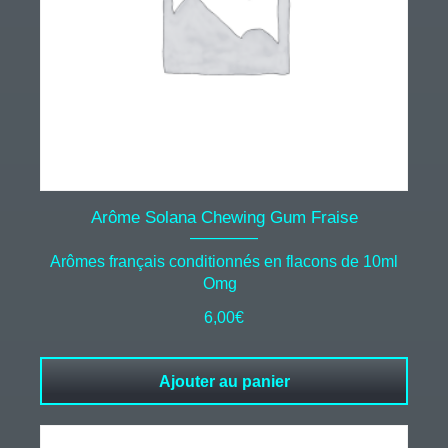
Arôme Solana Chewing Gum Fraise
Arômes français conditionnés en flacons de 10ml
Omg
6,00
€
Ajouter au panier