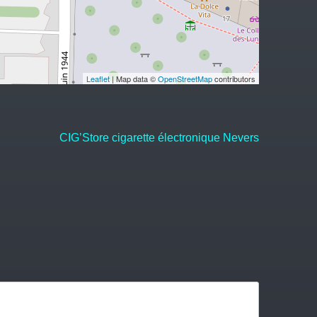
Leaflet
| Map data ©
OpenStreetMap
contributors
CIG’Store cigarette électronique Nevers