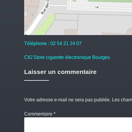
Téléphone : 02 54 21 24 07
Navigation
CIG’Store cigarette électronique Bourges
de
Laisser un commentaire
l’article
Votre adresse e-mail ne sera pas publiée.
Les champ
Commentaire
*