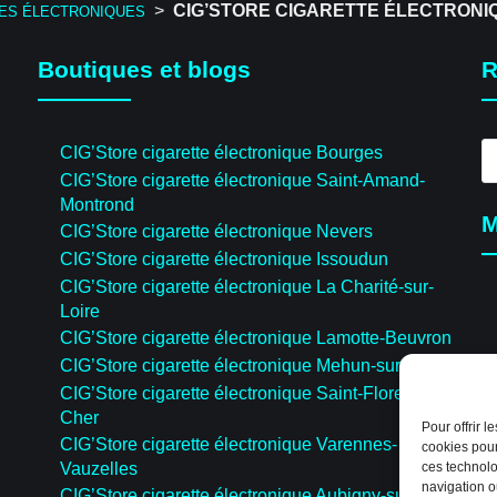
>
CIG’STORE CIGARETTE ÉLECTRONI
TES ÉLECTRONIQUES
Boutiques et blogs
R
R
CIG’Store cigarette électronique Bourges
d
CIG’Store cigarette électronique Saint-Amand-
pr
Montrond
M
CIG’Store cigarette électronique Nevers
CIG’Store cigarette électronique Issoudun
CIG’Store cigarette électronique La Charité-sur-
Loire
CIG’Store cigarette électronique Lamotte-Beuvron
CIG’Store cigarette électronique Mehun-sur-Yèvre
CIG’Store cigarette électronique Saint-Florent-sur-
Cher
Pour offrir 
CIG’Store cigarette électronique Varennes-
cookies pour
Vauzelles
ces technolo
navigation ou
CIG’Store cigarette électronique Aubigny-sur-Nère