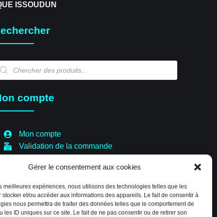
QUE ISSOUDUN
echercher
echerche
e
oduits
on compte
Mon compte
Validation de la commande
Panier
Gérer le consentement aux cookies
Boutique
Paiement sécurisé
les meilleures expériences, nous utilisons des technologies telles que les
Politique de cookies (EU)
 stocker et/ou accéder aux informations des appareils. Le fait de consentir à
gies nous permettra de traiter des données telles que le comportement de
 les ID uniques sur ce site. Le fait de ne pas consentir ou de retirer son