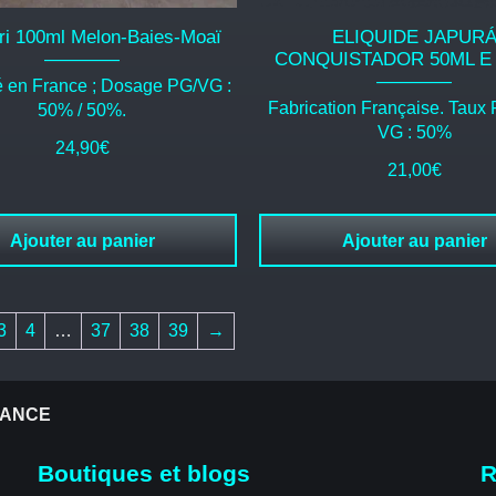
ri 100ml Melon-Baies-Moaï
ELIQUIDE JAPUR
CONQUISTADOR 50ML E
é en France ; Dosage PG/VG :
Fabrication Française. Taux
50% / 50%.
VG : 50%
24,90
€
21,00
€
Ajouter au panier
Ajouter au panier
3
4
…
37
38
39
→
RANCE
Boutiques et blogs
R