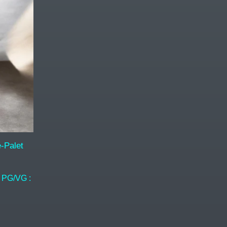
-Palet
 PG/VG :