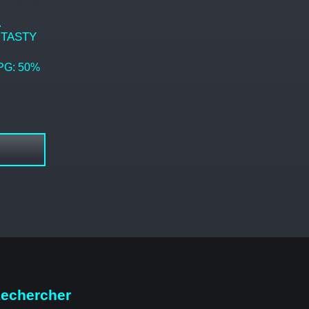
Á
 TASTY
 PG: 50%
echercher