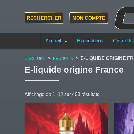
RECHERCHER
MON COMPTE
Accueil
Explications
Cigarette
>
>
E-LIQUIDE ORIGINE F
CIG'STORE
PRODUITS
E-liquide origine France
Trié
Affichage de 1–12 sur 463 résultats
du
plus
récent
au
plus
ancien