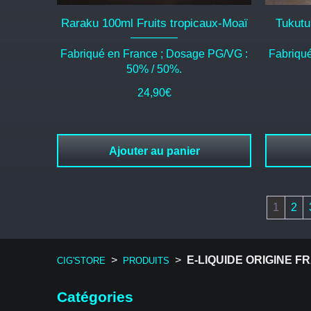
Raraku 100ml Fruits tropicaux-Moaï
Tukutu
Fabriqué en France ; Dosage PG/VG :
Fabriqu
50% / 50%.
24,90
€
Ajouter au panier
1
2
>
>
E-LIQUIDE ORIGINE F
CIG'STORE
PRODUITS
Catégories