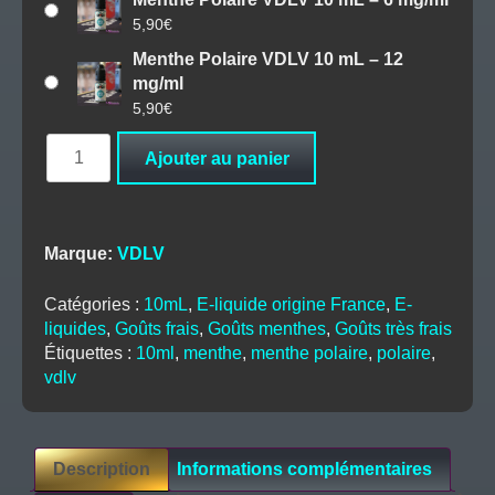
5,90
€
Menthe Polaire VDLV 10 mL – 12
mg/ml
5,90
€
quantité
Ajouter au panier
de
Menthe
Polaire
VDLV
Marque:
VDLV
10
mL
Catégories :
10mL
,
E-liquide origine France
,
E-
liquides
,
Goûts frais
,
Goûts menthes
,
Goûts très frais
Étiquettes :
10ml
,
menthe
,
menthe polaire
,
polaire
,
vdlv
Description
Informations complémentaires