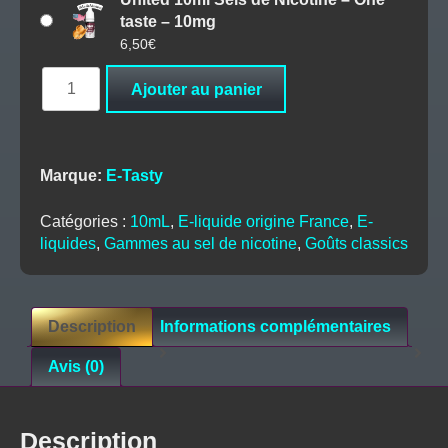
taste – 10mg
6,50
€
quantité
Ajouter au panier
de
United
10ml
Sels
Marque:
E-Tasty
de
Nicotine
Catégories :
10mL
,
E-liquide origine France
,
E-
–
liquides
,
Gammes au sel de nicotine
,
Goûts classics
One
taste
Description
Informations complémentaires
Avis (0)
Description