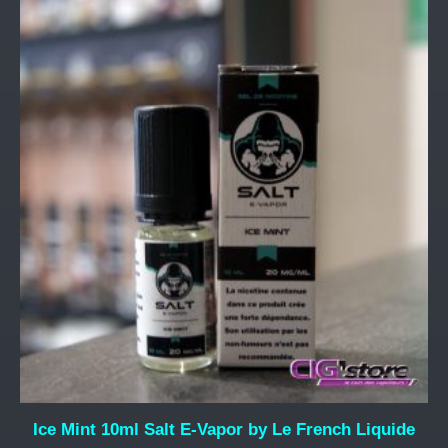
Ce
produit
a
plusieurs
variations.
Les
options
peuvent
être
choisies
sur
la
page
du
produit
Ice Mint 10ml Salt E-Vapor by Le French Liquide