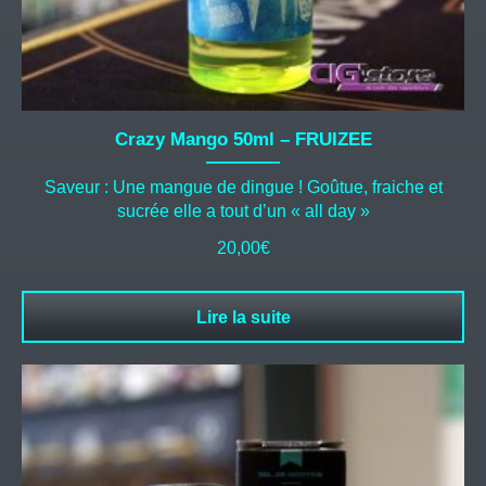
Crazy Mango 50ml – FRUIZEE
Saveur : Une mangue de dingue ! Goûtue, fraiche et
sucrée elle a tout d’un « all day »
20,00
€
Lire la suite
Ce
produit
a
plusieurs
variations.