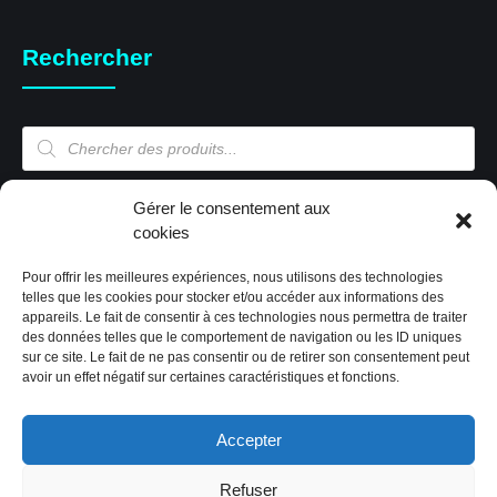
Rechercher
Recherche
de
produits
Gérer le consentement aux
Mon compte
cookies
Pour offrir les meilleures expériences, nous utilisons des technologies
Mon compte
telles que les cookies pour stocker et/ou accéder aux informations des
appareils. Le fait de consentir à ces technologies nous permettra de traiter
Validation de la commande
des données telles que le comportement de navigation ou les ID uniques
Panier
sur ce site. Le fait de ne pas consentir ou de retirer son consentement peut
Boutique
avoir un effet négatif sur certaines caractéristiques et fonctions.
Paiement sécurisé
Politique de cookies (EU)
Accepter
Refuser