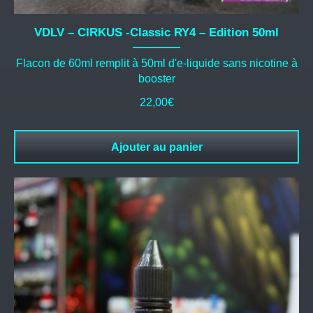
VDLV – CIRKUS -Classic RY4 – Edition 50ml
Flacon de 60ml remplit à 50ml d'e-liquide sans nicotine à
booster
22,00
€
Ajouter au panier
Ce
produit
a
plusieurs
variations.
Les
options
peuvent
être