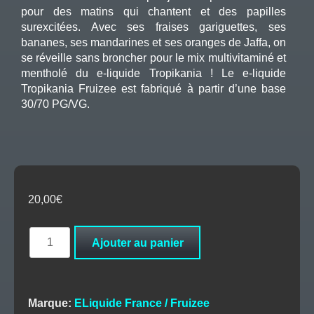
pour des matins qui chantent et des papilles
surexcitées. Avec ses fraises gariguettes, ses
bananes, ses mandarines et ses oranges de Jaffa, on
se réveille sans broncher pour le mix multivitaminé et
mentholé du e-liquide Tropikania ! Le e-liquide
Tropikania Fruizee est fabriqué à partir d’une base
30/70 PG/VG.
20,00
€
quantité
Ajouter au panier
de
Tropikania
50ML
-
Marque:
ELiquide France / Fruizee
FRUIZEE