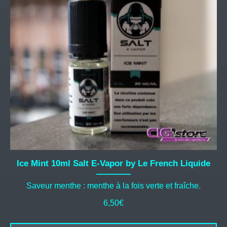
Les
options
peuvent
être
choisies
sur
la
page
du
produit
Ice Mint 10ml Salt E-Vapor by Le French Liquide
Saveur menthe : menthe à la fois verte et fraîche.
6,50
€