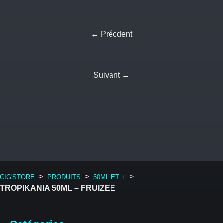
← Précdent
Suivant →
>
>
>
CIG'STORE
PRODUITS
50ML ET +
TROPIKANIA 50ML – FRUIZEE