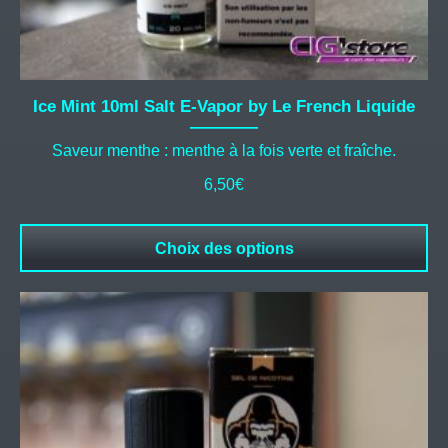
Ice Mint 10ml Salt E-Vapor by Le French Liquide
Saveur menthe : menthe à la fois verte et fraîche.
6,50
€
Choix des options
Ce
produit
a
plusieurs
variations.
Les
options