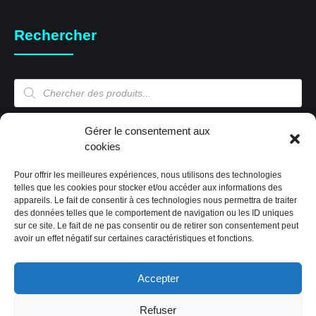
Rechercher
Recherche
de
produits
Gérer le consentement aux
Mon compte
cookies
Pour offrir les meilleures expériences, nous utilisons des technologies
Mon compte
telles que les cookies pour stocker et/ou accéder aux informations des
appareils. Le fait de consentir à ces technologies nous permettra de traiter
Validation de la commande
des données telles que le comportement de navigation ou les ID uniques
Panier
sur ce site. Le fait de ne pas consentir ou de retirer son consentement peut
Boutique
avoir un effet négatif sur certaines caractéristiques et fonctions.
Paiement sécurisé
Politique de cookies (EU)
Accepter
Refuser