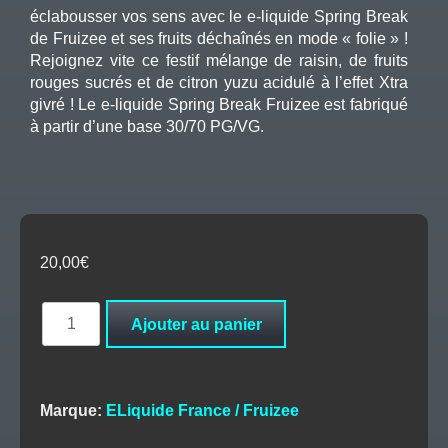
éclabousser vos sens avec le e-liquide Spring Break
de Fruizee et ses fruits déchaînés en mode « folie » !
Rejoignez vite ce festif mélange de raisin, de fruits
rouges sucrés et de citron yuzu acidulé à l’effet Xtra
givré ! Le e-liquide Spring Break Fruizee est fabriqué
à partir d’une base 30/70 PG/VG.
20,00
€
quantité
Ajouter au panier
de
Spring
Break
Fruizee
Marque:
ELiquide France / Fruizee
50ml
-