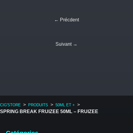
← Précdent
Suivant →
>
>
>
CIG'STORE
PRODUITS
50ML ET +
SPRING BREAK FRUIZEE 50ML – FRUIZEE
Catégories