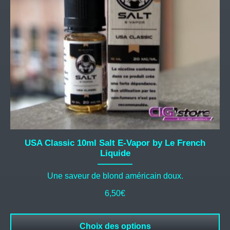
peuvent
être
choisies
sur
la
page
du
produit
USA Classic 10ml Salt E-Vapor by Le French
Liquide
Une saveur de blond américain doux.
6,50
€
Choix des options