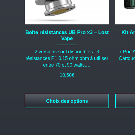
choisies
choisies
sur
sur
la
la
page
page
du
du
Boite résistances UB Pro x3 – Lost
Kit A
produit
produit
Vape
2 versions sont disponibles : 3
1 x Pod 
résistances P1 0.15 ohm ohm à utiliser
Cartouc
entre 70 et 90 watts.…
10,50
€
Choix des options