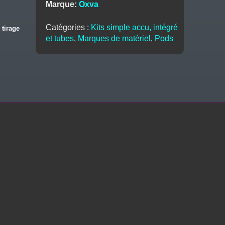
Marque:
Oxva
New
Colors
Catégories :
Kits simple accu, intégré
 tirage
-
et tubes
,
Marques de matériel
,
Pods
OXVA