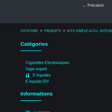
← Précdent
>
>
CIG'STORE
PRODUITS
KITS SIMPLE ACCU, INTÉG
Catégories
Cigarettes Electroniques
Vape expert
E-liquides
E-liquide DIY
Informations