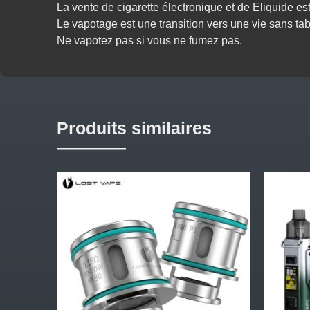
La vente de cigarette électronique et de Eliquide est
Le vapotage est une transition vers une vie sans ta
Ne vapotez pas si vous ne fumez pas.
Produits similaires
Ce
Ce
produit
produit
a
a
plusieurs
plusieurs
variations.
variations
Les
Les
options
options
peuvent
peuvent
être
être