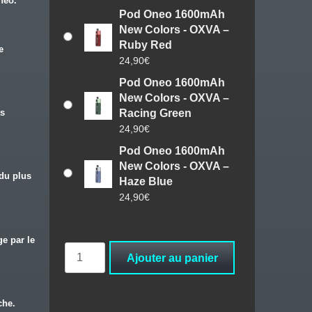
neo.
Pod Oneo 1600mAh
New Colors - OXVA –
Ruby Red
e
24,90
€
Pod Oneo 1600mAh
New Colors - OXVA –
Racing Green
ts
24,90
€
Pod Oneo 1600mAh
New Colors - OXVA –
 du plus
Haze Blue
24,90
€
e par le
quantité
Ajouter au panier
de
Pod
Oneo
che.
1600mAh