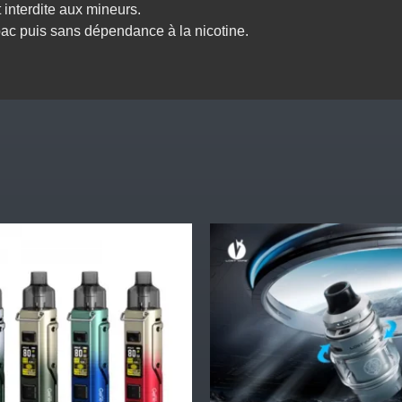
 interdite aux mineurs.
bac puis sans dépendance à la nicotine.
Ce
produit
a
plusieurs
.
variations.
Les
options
peuvent
être