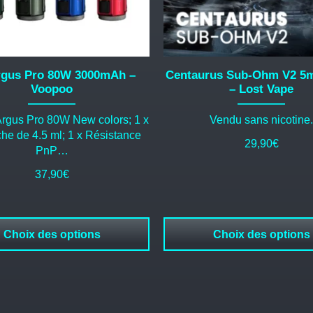
choisies
sur
la
page
du
rgus Pro 80W 3000mAh –
Centaurus Sub-Ohm V2 5
produit
Voopoo
– Lost Vape
Argus Pro 80W New colors; 1 x
Vendu sans nicotine.
he de 4.5 ml; 1 x Résistance
29,90
€
PnP…
37,90
€
Choix des options
Choix des options