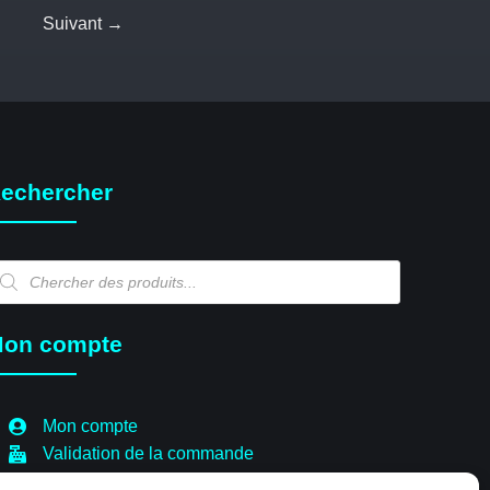
Suivant →
echercher
echerche
e
oduits
on compte
Mon compte
Validation de la commande
Panier