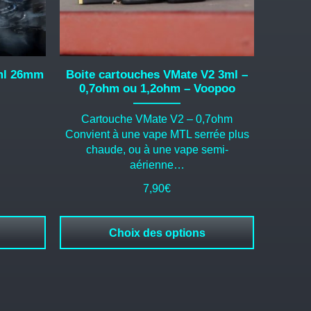
choisies
sur
la
page
du
ml 26mm
Boite cartouches VMate V2 3ml –
produit
0,7ohm ou 1,2ohm – Voopoo
Cartouche VMate V2 – 0,7ohm
Convient à une vape MTL serrée plus
chaude, ou à une vape semi-
aérienne…
7,90
€
Choix des options