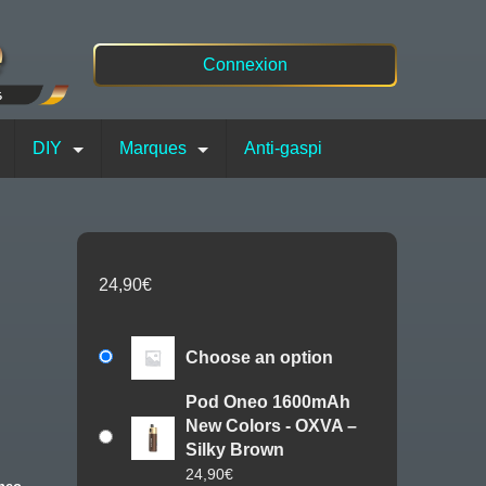
Connexion
DIY
Marques
Anti-gaspi
24,90
€
Choose an option
Pod Oneo 1600mAh
New Colors - OXVA –
Silky Brown
24,90
€