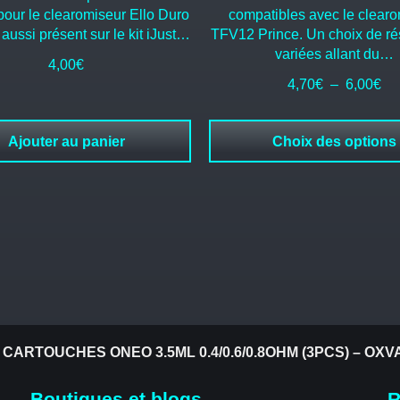
pour le clearomiseur Ello Duro
compatibles avec le clear
 aussi présent sur le kit iJust…
TFV12 Prince. Un choix de ré
variées allant du…
4,00
€
Pl
4,70
€
–
6,00
€
de
pri
Ajouter au panier
Choix des options
4,
à
6,
CARTOUCHES ONEO 3.5ML 0.4/0.6/0.8OHM (3PCS) – OXV
Boutiques et blogs
R