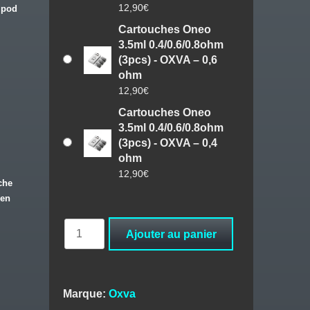
12,90
€
 pod
Cartouches Oneo
3.5ml 0.4/0.6/0.8ohm
(3pcs) - OXVA – 0,6
ohm
12,90
€
Cartouches Oneo
3.5ml 0.4/0.6/0.8ohm
(3pcs) - OXVA – 0,4
ohm
12,90
€
che
 en
quantité
Ajouter au panier
de
Cartouches
Oneo
3.5ml
Marque:
Oxva
0.4/0.6/0.8ohm