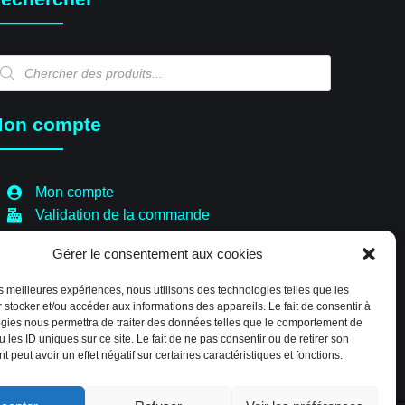
echerche
e
oduits
on compte
Mon compte
Validation de la commande
Panier
Gérer le consentement aux cookies
Boutique
Paiement sécurisé
les meilleures expériences, nous utilisons des technologies telles que les
Politique de cookies (EU)
 stocker et/ou accéder aux informations des appareils. Le fait de consentir à
gies nous permettra de traiter des données telles que le comportement de
 les ID uniques sur ce site. Le fait de ne pas consentir ou de retirer son
 peut avoir un effet négatif sur certaines caractéristiques et fonctions.