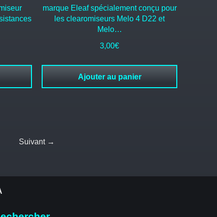
omiseur
marque Eleaf spécialement conçu pour
sistances
les clearomiseurs Melo 4 D22 et
Melo…
age
3,00
€
x :
Ajouter au panier
70€
00€
Suivant →
A
echercher