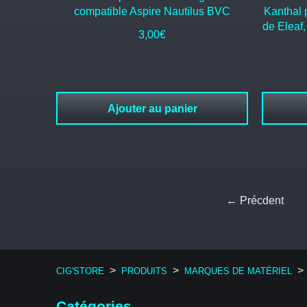
compatible Aspire Nautilus BVC
Kanthal 
de Eleaf,
3,00
€
Ajouter au panier
← Précdent
>
>
>
CIG'STORE
PRODUITS
MARQUES DE MATÉRIEL
Catégories