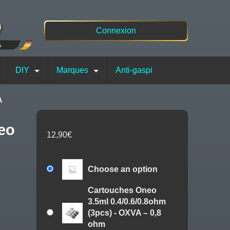
Connexion
DIY
Marques
Anti-gaspi
A
12,90
€
Choose an option
Cartouches Oneo
3.5ml 0.4/0.6/0.8ohm
(3pcs) - OXVA – 0,8
ohm