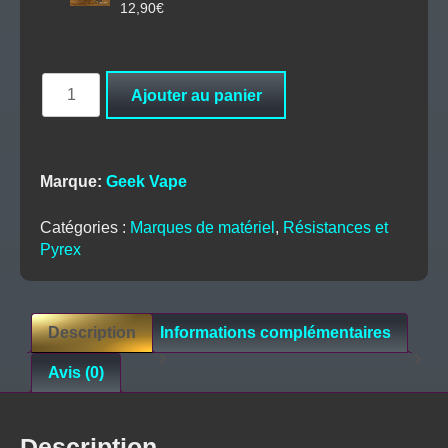
12,90
€
quantité
Ajouter au panier
de
Boite
résistances
B
Marque:
Geek Vape
Zeus
Nano
Catégories :
Marques de matériel
,
Résistances et
-
Pyrex
Geekvape
Description
Informations complémentaires
Avis (0)
Description