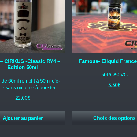
Les
options
peuvent
être
choisies
sur
la
page
du
– CIRKUS -Classic RY4 –
Famous- Eliquid France
produit
Edition 50ml
50PG/50VG
 de 60ml remplit à 50ml d'e-
5,50
€
ide sans nicotine à booster
22,00
€
Ajouter au panier
Choix des options