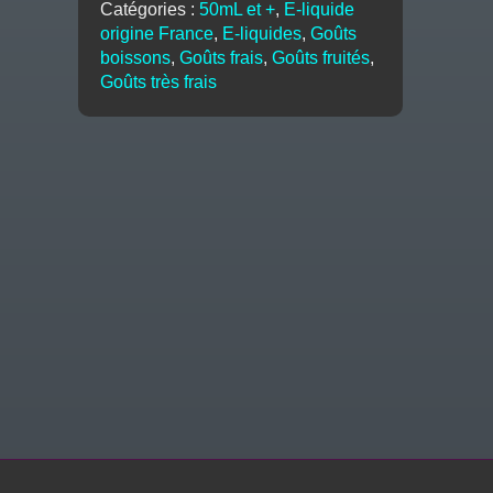
Catégories :
50mL et +
,
E-liquide
E-
origine France
,
E-liquides
,
Goûts
Tasty
boissons
,
Goûts frais
,
Goûts fruités
,
Goûts très frais