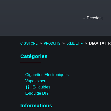
← Précdent
>
>
>
DIAVITA F
CIG'STORE
PRODUITS
50ML ET +
Catégories
Cigarettes Electroniques
Vape expert
E-liquides
E-liquide DIY
Informations