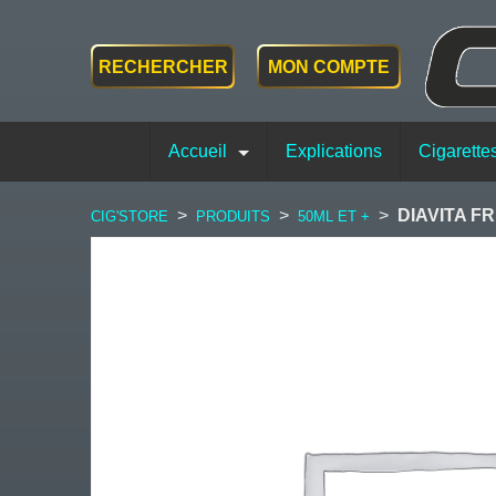
RECHERCHER
MON COMPTE
Accueil
Explications
Cigarette
>
>
>
DIAVITA F
CIG'STORE
PRODUITS
50ML ET +