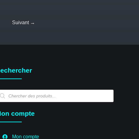
Suivant →
echercher
echerche
e
oduits
on compte
Mon compte