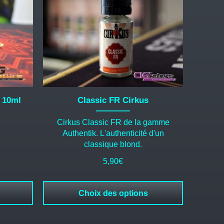
Les
options
peuvent
être
choisies
sur
la
page
du
 10ml
Classic FR Cirkus
produit
Cirkus Classic FR de la gamme
Authentik. L'authenticité d'un
classique blond.
5,90
€
Choix des options