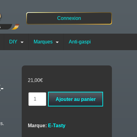
Connexion
DIY
Marques
Anti-gaspi
21,00
€
-
quantité
Ajouter au panier
de
DIAVITA
Freezy
Crush
s.
Marque:
E-Tasty
50ML
-