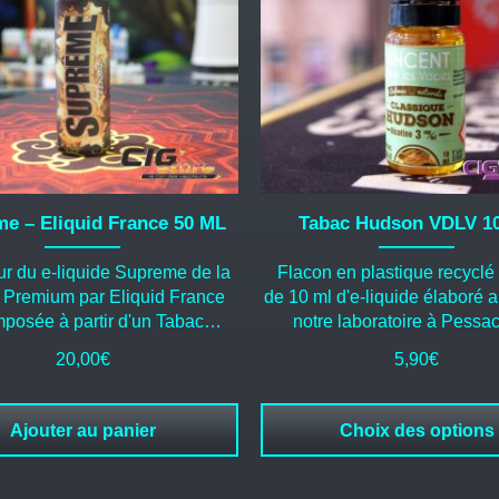
Les
options
peuvent
être
choisies
sur
la
page
du
e – Eliquid France 50 ML
Tabac Hudson VDLV 1
produit
ur du e-liquide Supreme de la
Flacon en plastique recyclé
Premium par Eliquid France
de 10 ml d'e-liquide élaboré 
mposée à partir d'un Tabac…
notre laboratoire à Pessac
20,00
€
5,90
€
Ajouter au panier
Choix des options