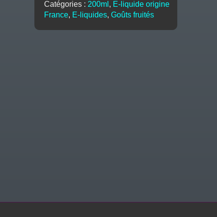
Catégories :
200ml
,
E-liquide origine
Biggy
France
,
E-liquides
,
Goûts fruités
Bear