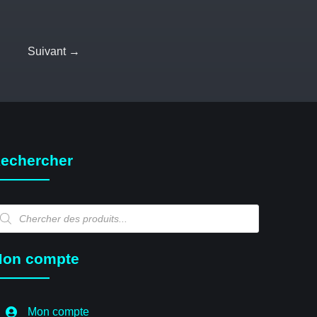
Suivant →
echercher
echerche
e
oduits
on compte
Mon compte