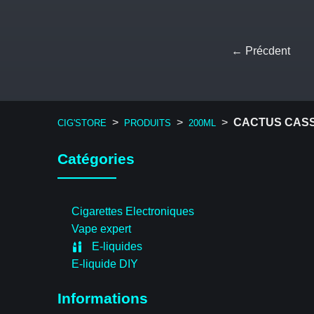
← Précdent
>
>
>
CACTUS CASS
CIG'STORE
PRODUITS
200ML
Catégories
Cigarettes Electroniques
Vape expert
E-liquides
E-liquide DIY
Informations