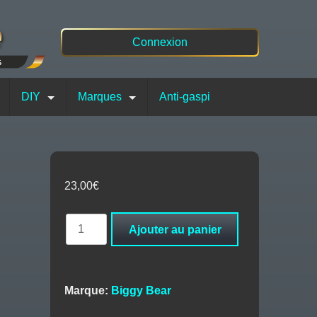
Connexion
DIY
Marques
Anti-gaspi
23,00
€
quantité
Ajouter au panier
de
Cactus
Cassis
Mûre
Marque:
Biggy Bear
200ml
-