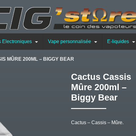
s Electroniques
Vape personnalisée
E-liquides
IS MÛRE 200ML – BIGGY BEAR
Cactus Cassis
Mûre 200ml –
Biggy Bear
Cactus – Cassis – Mûre.