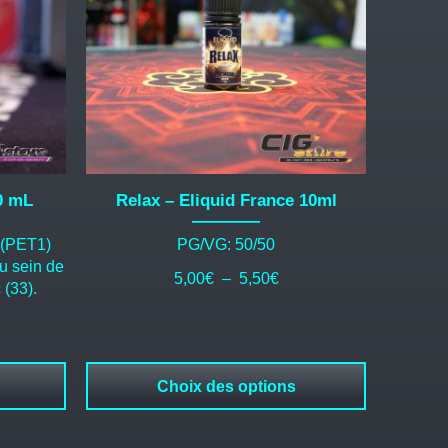
Les
options
peuvent
être
choisies
sur
la
page
du
0 mL
Relax – Eliquid France 10ml
produit
 (PET1)
PG/VG: 50/50
au sein de
Plage
5,00
€
–
5,50
€
 (33).
de
prix :
5,00€
à
Choix des options
5,50€