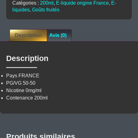
Catégories :
200ml
,
E-liquide origine France
,
E-
Biggy
liquides
,
Goûts fruités
Bear
EVO
Description
Avis (0)
Description
Pays
FRANCE
PG/VG
50-50
Nicotine
0mg/ml
Contenance
200ml
Produits similaires