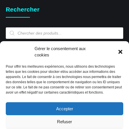
Rechercher
Recherche
de
produits
Mon compte
Gérer le consentement aux
cookies
Pour offrir les meilleures expériences, nous utilisons des technologies
Mon compte
telles que les cookies pour stocker et/ou accéder aux informations des
appareils. Le fait de consentir à ces technologies nous permettra de traiter
Validation de la commande
des données telles que le comportement de navigation ou les ID uniques
Panier
sur ce site. Le fait de ne pas consentir ou de retirer son consentement peut
Boutique
avoir un effet négatif sur certaines caractéristiques et fonctions.
Paiement sécurisé
Politique de cookies (EU)
Accepter
Refuser