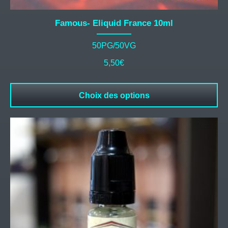
Famous- Eliquid France 10ml
50PG/50VG
5,50
€
Choix des options
Ce
produit
a
plusieurs
variations.
Les
options
peuvent
être
choisies