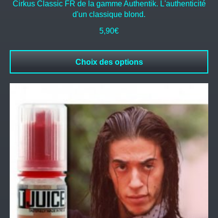
Cirkus Classic FR de la gamme Authentik. L'authenticité
d'un classique blond.
5,90
€
Choix des options
Ce
produit
a
plusieurs
variations.
Les
options
peuvent
être
choisies
sur
la
page