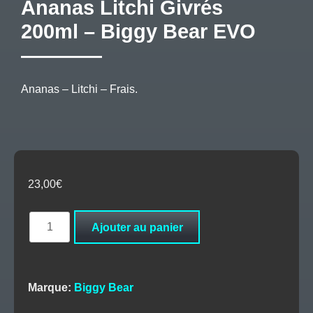
Ananas Litchi Givrés
200ml – Biggy Bear EVO
Ananas – Litchi – Frais.
23,00
€
quantité
Ajouter au panier
de
Ananas
Litchi
Givrés
Marque:
Biggy Bear
200ml
-