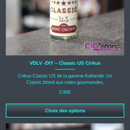
sur
la
page
du
produit
VDLV -DIY – Classic US Cirkus
Cirkus Classic US de la gamme Authentik. Un
Classic blond aux notes gourmandes.
5,90
€
Choix des options
Ce