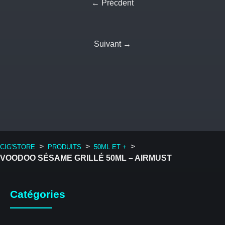
← Précdent
Suivant →
>
>
>
CIG'STORE
PRODUITS
50ML ET +
VOODOO SÉSAME GRILLÉ 50ML – AIRMUST
Catégories