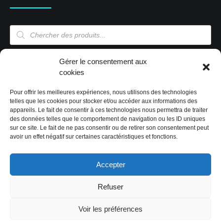
Recherche
de
produits
Mon compte
Gérer le consentement aux
cookies
Pour offrir les meilleures expériences, nous utilisons des technologies
Mon compte
telles que les cookies pour stocker et/ou accéder aux informations des
appareils. Le fait de consentir à ces technologies nous permettra de traiter
Validation de la commande
des données telles que le comportement de navigation ou les ID uniques
Panier
sur ce site. Le fait de ne pas consentir ou de retirer son consentement peut
Boutique
avoir un effet négatif sur certaines caractéristiques et fonctions.
Paiement sécurisé
Politique de cookies (EU)
Accepter
Refuser
2019 Tous droits réservés by CIG'Store
|
Code & design:
Voir les préférences
CREAPTE