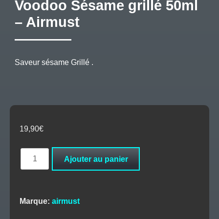
Voodoo Sésame grillé 50ml
– Airmust
Saveur sésame Grillé .
19,90
€
quantité
Ajouter au panier
de
Voodoo
Sésame
grillé
Marque:
airmust
50ml
–