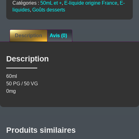
Catégories :
50mL et +
,
E-liquide origine France
,
E-
Airmust
liquides
,
Goûts desserts
Description
Avis (0)
Description
60ml
50 PG / 50 VG
0mg
Produits similaires