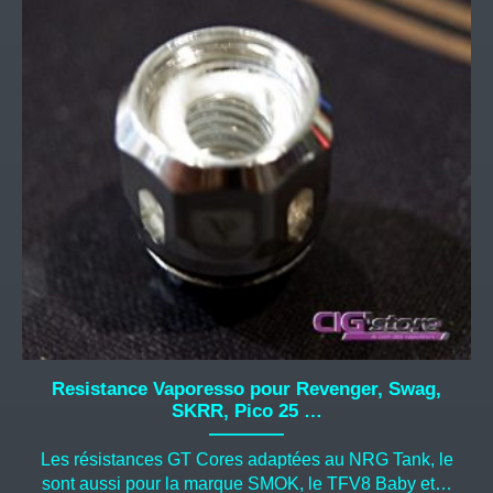
variations.
Les
options
peuvent
être
choisies
sur
la
page
du
produit
Resistance Vaporesso pour Revenger, Swag,
SKRR, Pico 25 …
Les résistances GT Cores adaptées au NRG Tank, le
sont aussi pour la marque SMOK, le TFV8 Baby et…