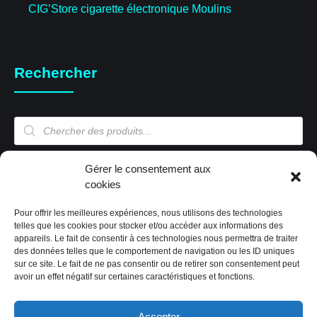
CIG’Store cigarette électronique Moulins
Rechercher
Recherche
de
produits
Mon compte
Gérer le consentement aux
cookies
Pour offrir les meilleures expériences, nous utilisons des technologies
Mon compte
telles que les cookies pour stocker et/ou accéder aux informations des
appareils. Le fait de consentir à ces technologies nous permettra de traiter
Validation de la commande
des données telles que le comportement de navigation ou les ID uniques
Panier
sur ce site. Le fait de ne pas consentir ou de retirer son consentement peut
Boutique
avoir un effet négatif sur certaines caractéristiques et fonctions.
Paiement sécurisé
Politique de cookies (EU)
Accepter