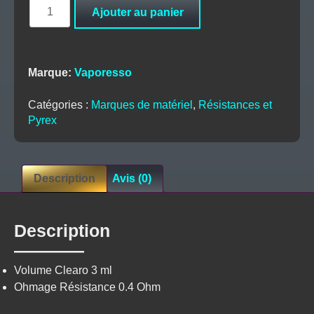
quantité
Ajouter au panier
de
Boite
pod
XROS
Marque:
Vaporesso
Pro
(0.4ohm)
Catégories :
Marques de matériel
,
Résistances et
-
Pyrex
Vaporesso
Description
Avis (0)
Description
Volume Clearo 3 ml
Ohmage Résistance 0.4 Ohm