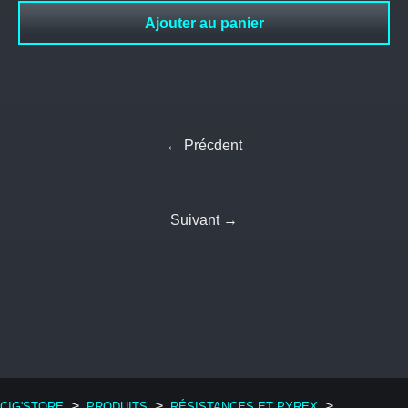
Ajouter au panier
← Précdent
Suivant →
>
>
>
CIG'STORE
PRODUITS
RÉSISTANCES ET PYREX