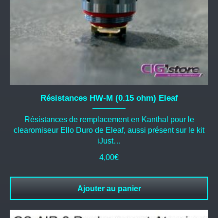
Résistances HW-M (0.15 ohm) Eleaf
Résistances de remplacement en Kanthal pour le
clearomiseur Ello Duro de Eleaf, aussi présent sur le kit
iJust…
4,00
€
Ajouter au panier