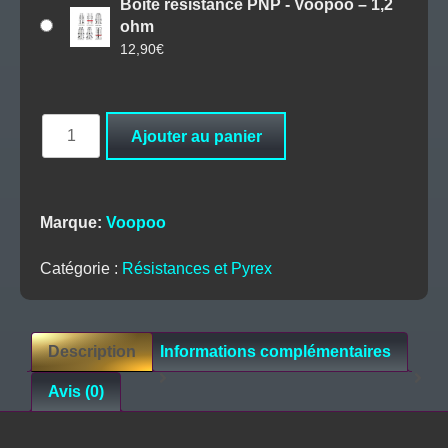
Boite résistance PNP - Voopoo – 1,2
ohm
12,90
€
quantité
Ajouter au panier
de
Boite
résistance
PNP
Marque:
Voopoo
-
Voopoo
Catégorie :
Résistances et Pyrex
Description
Informations complémentaires
Avis (0)