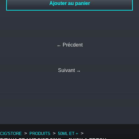
Ajouter au panier
← Précdent
Suivant →
>
>
>
CIG'STORE
PRODUITS
50ML ET +