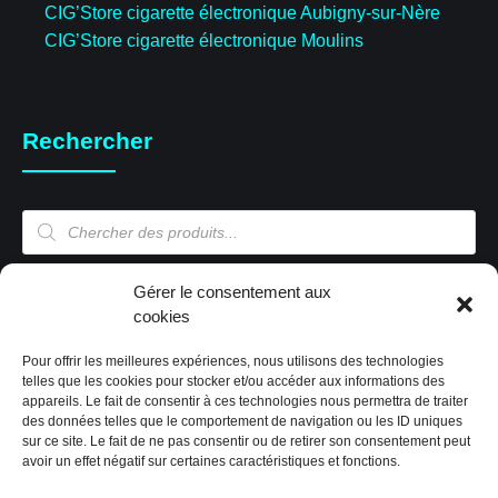
CIG’Store cigarette électronique Aubigny-sur-Nère
CIG’Store cigarette électronique Moulins
Rechercher
Recherche
de
produits
Gérer le consentement aux
Mon compte
cookies
Pour offrir les meilleures expériences, nous utilisons des technologies
Mon compte
telles que les cookies pour stocker et/ou accéder aux informations des
appareils. Le fait de consentir à ces technologies nous permettra de traiter
Validation de la commande
des données telles que le comportement de navigation ou les ID uniques
Panier
sur ce site. Le fait de ne pas consentir ou de retirer son consentement peut
Boutique
avoir un effet négatif sur certaines caractéristiques et fonctions.
Paiement sécurisé