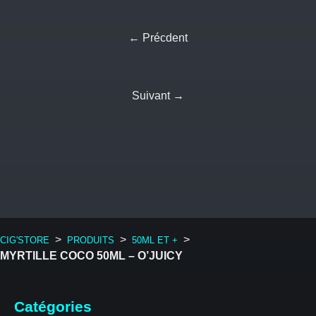
← Précdent
Suivant →
>
>
>
CIG'STORE
PRODUITS
50ML ET +
MYRTILLE COCO 50ML – O’JUICY
Catégories