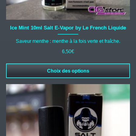
Ice Mint 10ml Salt E-Vapor by Le French Liquide
Saveur menthe : menthe à la fois verte et fraîche.
6,50
€
Choix des options
Ce
produit
a
plusieurs
variations.
Les
options
peuvent