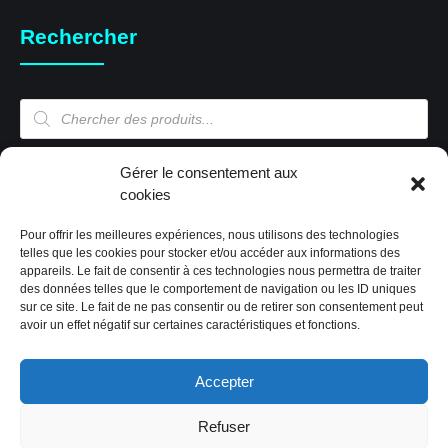
Rechercher
Recherche
de
produits
Mon compte
Gérer le consentement aux
cookies
Pour offrir les meilleures expériences, nous utilisons des technologies
Mon compte
telles que les cookies pour stocker et/ou accéder aux informations des
appareils. Le fait de consentir à ces technologies nous permettra de traiter
Validation de la commande
des données telles que le comportement de navigation ou les ID uniques
Panier
sur ce site. Le fait de ne pas consentir ou de retirer son consentement peut
Boutique
avoir un effet négatif sur certaines caractéristiques et fonctions.
Paiement sécurisé
Politique de cookies (EU)
Accepter
Refuser