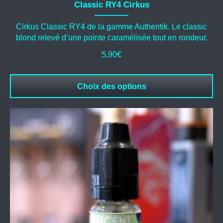
Classic RY4 Cirkus
Cirkus Classic RY4 de la gamme Authentik. Le classic
blond relevé d’une pointe caramélisée tout en rondeur.
5,90
€
Choix des options
Ce
produit
a
plusieurs
variations.
Les
options
peuvent
être
choisies
sur