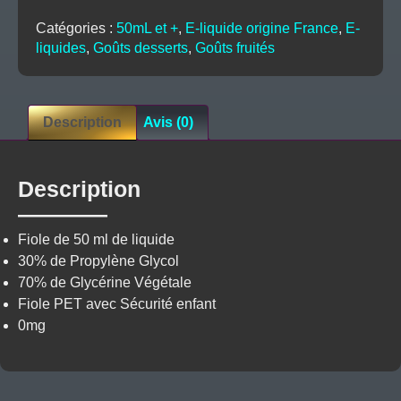
O’juicy
Catégories :
50mL et +
,
E-liquide origine France
,
E-
liquides
,
Goûts desserts
,
Goûts fruités
Description
Avis (0)
Description
Fiole de 50 ml de liquide
30% de Propylène Glycol
70% de Glycérine Végétale
Fiole PET avec Sécurité enfant
0mg