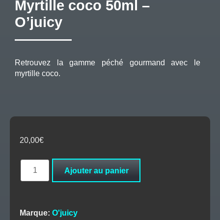
Myrtille coco 50ml –
O’juicy
Retrouvez la gamme péché gourmand avec le
myrtille coco.
20,00
€
quantité
Ajouter au panier
de
Myrtille
coco
50ml
Marque:
O'juicy
–