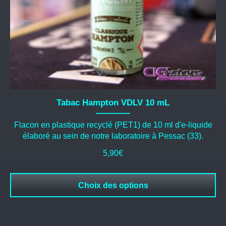
la
page
du
produit
Tabac Hampton VDLV 10 mL
Flacon en plastique recyclé (PET1) de 10 ml d'e-liquide
élaboré au sein de notre laboratoire à Pessac (33).
5,90
€
Choix des options