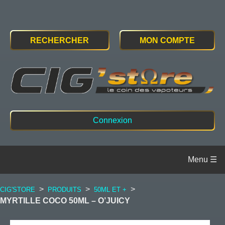
RECHERCHER
MON COMPTE
Connexion
>
>
>
CIG'STORE
PRODUITS
50ML ET +
MYRTILLE COCO 50ML – O’JUICY