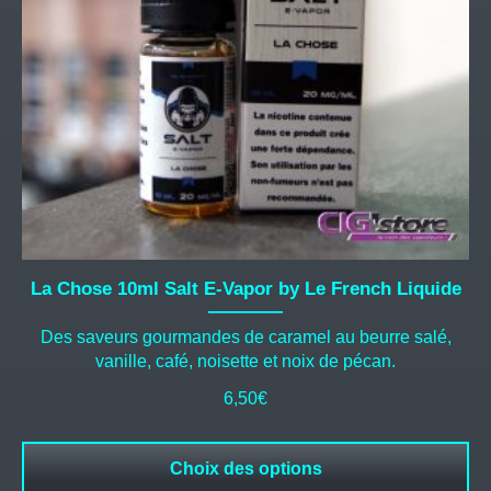
être
choisies
sur
la
page
du
produit
La Chose 10ml Salt E-Vapor by Le French Liquide
Des saveurs gourmandes de caramel au beurre salé,
vanille, café, noisette et noix de pécan.
6,50
€
Choix des options