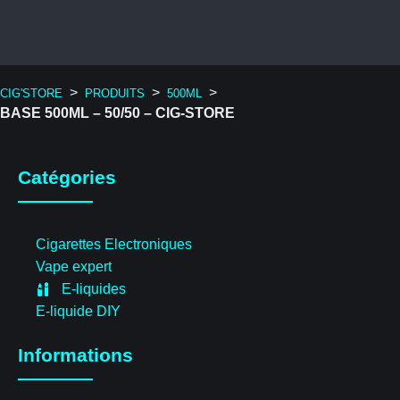
>
>
>
CIG'STORE
PRODUITS
500ML
BASE 500ML – 50/50 – CIG-STORE
Catégories
Cigarettes Electroniques
Vape expert
E-liquides
E-liquide DIY
Informations