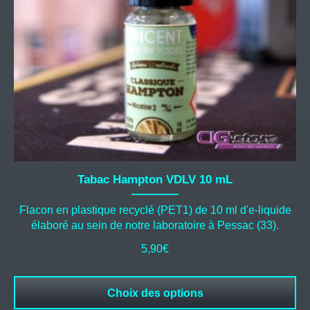
être
choisies
sur
la
page
du
produit
Tabac Hampton VDLV 10 mL
Flacon en plastique recyclé (PET1) de 10 ml d'e-liquide
élaboré au sein de notre laboratoire à Pessac (33).
5,90
€
Choix des options