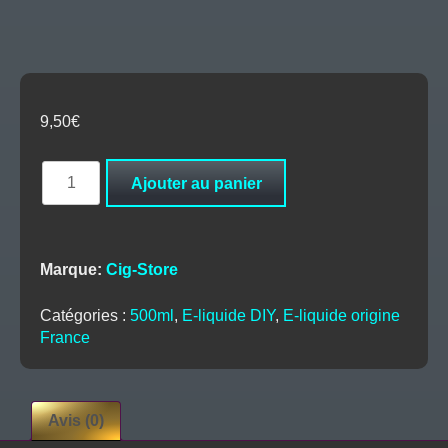
9,50
€
quantité
Ajouter au panier
de
Base
500ml
-
Marque:
Cig-Store
50/50
-
Catégories :
500ml
,
E-liquide DIY
,
E-liquide origine
Cig-
France
Store
Avis (0)