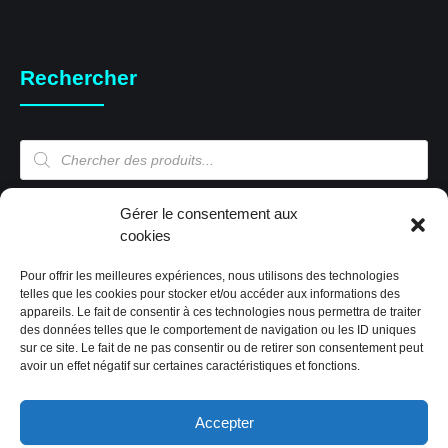
Rechercher
Recherche
de
produits
Mon compte
Gérer le consentement aux
cookies
Pour offrir les meilleures expériences, nous utilisons des technologies
Mon compte
telles que les cookies pour stocker et/ou accéder aux informations des
appareils. Le fait de consentir à ces technologies nous permettra de traiter
Validation de la commande
des données telles que le comportement de navigation ou les ID uniques
Panier
sur ce site. Le fait de ne pas consentir ou de retirer son consentement peut
Boutique
avoir un effet négatif sur certaines caractéristiques et fonctions.
Paiement sécurisé
Politique de cookies (EU)
Accepter