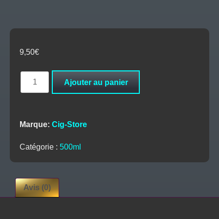
9,50
€
quantité
Ajouter au panier
de
Base
500ml–
20/80
Marque:
Cig-Store
–
Cig-
Catégorie :
500ml
Store
Avis (0)