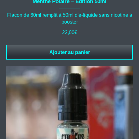
Menthe Polaire – Edition 50ml
Flacon de 60ml remplit à 50ml d'e-liquide sans nicotine à
booster
22,00
€
Ajouter au panier
Ce
produit
a
plusieurs
variations.
Les
options
peuvent
être
choisies
sur