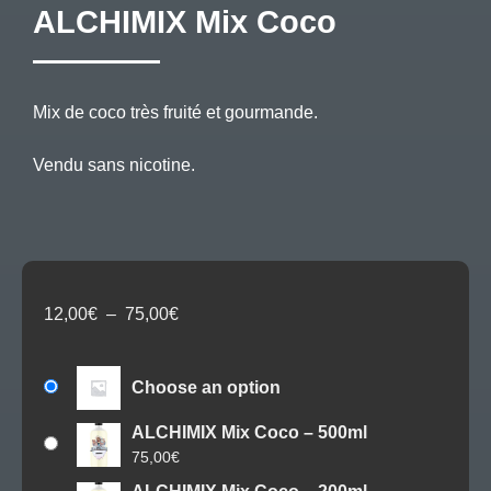
ALCHIMIX Mix Coco
Mix de coco très fruité et gourmande.
Vendu sans nicotine.
Plage
12,00
€
–
75,00
€
de
prix :
12,00€
Choose an option
à
ALCHIMIX Mix Coco – 500ml
75,00€
75,00
€