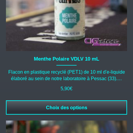
la
page
du
produit
Menthe Polaire VDLV 10 mL
Flacon en plastique recyclé (PET1) de 10 ml d'e-liquide
élaboré au sein de notre laboratoire à Pessac (33).…
5,90
€
Choix des options
Ce
produit