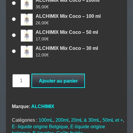
ALCHIMIX Mix Coco – 200ml
35,00
€
ALCHIMIX Mix Coco – 100 ml
26,00
€
ALCHIMIX Mix Coco – 50 ml
17,00
€
ALCHIMIX Mix Coco – 30 ml
12,00
€
quantité
Ajouter au panier
de
ALCHIMIX
Mix
Coco
Marque:
ALCHIMIX
Catégories :
100mL
,
200ml
,
20mL & 30mL
,
50mL et +
,
E- liquide origine Belgique
,
E-liquide origine