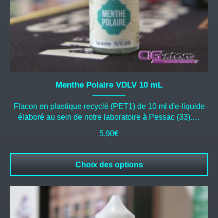
page
du
produit
Menthe Polaire VDLV 10 mL
Flacon en plastique recyclé (PET1) de 10 ml d'e-liquide
élaboré au sein de notre laboratoire à Pessac (33).…
5,90
€
Choix des options