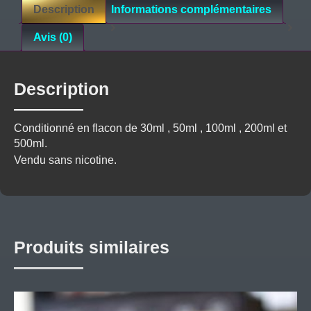
Description
Informations complémentaires
Avis (0)
Description
Conditionné en flacon de 30ml , 50ml , 100ml , 200ml et
500ml.
Vendu sans nicotine.
Produits similaires
Ce