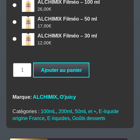
ALCHIMIX Filméo – 100 ml
26,00
€
ALCHIMIX Filméo – 50 ml
17,00
€
ALCHIMIX Filméo – 30 ml
12,00
€
quantité
Ajouter au panier
de
ALCHIMIX
Filméo
Marque:
ALCHIMIX
,
O'juicy
Catégories :
100mL
,
200ml
,
50mL et +
,
E-liquide
origine France
,
E-liquides
,
Goûts desserts