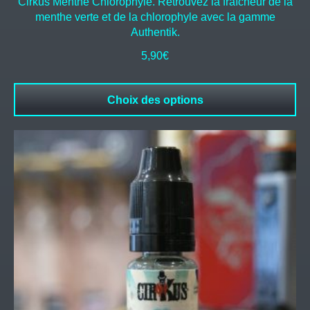
Cirkus Menthe Chlorophyle. Retrouvez la fraîcheur de la
menthe verte et de la chlorophyle avec la gamme
Authentik.
5,90
€
Choix des options
Ce
produit
a
plusieurs
variations.
Les
options
peuvent
être
choisies
sur
la