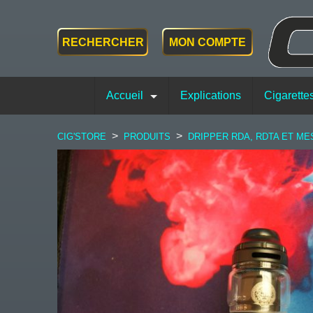
RECHERCHER
MON COMPTE
Accueil
Explications
Cigarette
>
>
CIG'STORE
PRODUITS
DRIPPER RDA, RDTA ET ME