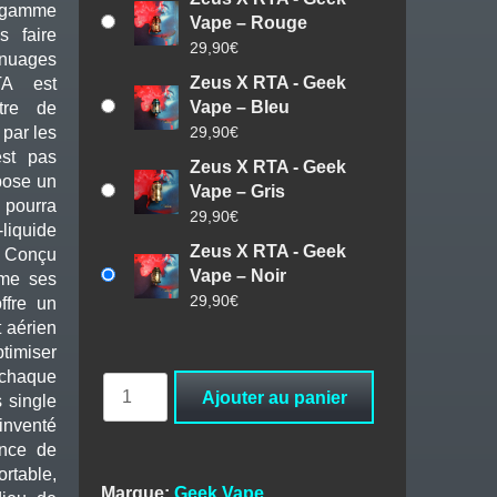
gamme
Vape – Rouge
s faire
29,90
€
nuages
Zeus X RTA - Geek
TA est
Vape – Bleu
tre de
29,90
€
par les
est pas
Zeus X RTA - Geek
pose un
Vape – Gris
 pourra
29,90
€
liquide
Zeus X RTA - Geek
. Conçu
Vape – Noir
mme ses
29,90
€
ffre un
 aérien
imiser
chaque
quantité
Ajouter au panier
 single
de
éinventé
Zeus
ence de
X
rtable,
RTA
Marque:
Geek Vape