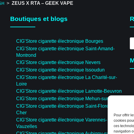
>
ZEUS X RTA – GEEK VAPE
SH
Boutiques et blogs
R
R
CIG’Store cigarette électronique Bourges
d
CIG’Store cigarette électronique Saint-Amand-
pr
Montrond
M
CIG’Store cigarette électronique Nevers
CIG’Store cigarette électronique Issoudun
CIG’Store cigarette électronique La Charité-sur-
Loire
CIG’Store cigarette électronique Lamotte-Beuvron
CIG’Store cigarette électronique Mehun-sur-Yèvre
CIG’Store cigarette électronique Saint-Florent-sur-
Cher
Pour offrir 
CIG’Store cigarette électronique Varennes-
cookies pour
ces technolo
Vauzelles
navigation ou
CIG’Store cigarette électronique Aubigny-sur-Nère