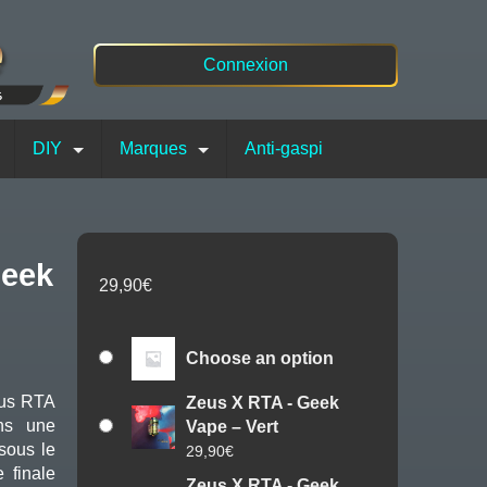
Connexion
DIY
Marques
Anti-gaspi
29,90
€
Choose an option
eus RTA
Zeus X RTA - Geek
ns une
Vape – Vert
 sous le
29,90
€
 finale
Zeus X RTA - Geek