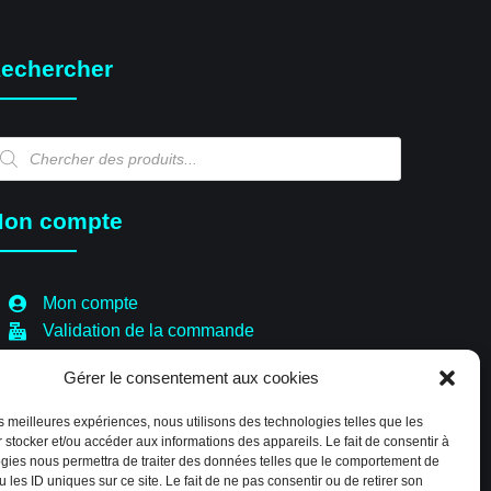
echercher
echerche
e
oduits
on compte
Mon compte
Validation de la commande
Panier
Gérer le consentement aux cookies
Boutique
Paiement sécurisé
les meilleures expériences, nous utilisons des technologies telles que les
Politique de cookies (EU)
 stocker et/ou accéder aux informations des appareils. Le fait de consentir à
gies nous permettra de traiter des données telles que le comportement de
 les ID uniques sur ce site. Le fait de ne pas consentir ou de retirer son