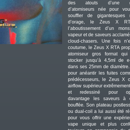
des atouts d’une 
d’atomiseurs née pour vou
souffler de gigantesques 
d’orage, le Zeus X R
l’aboutissement d’un mons
vapeur et de saveurs acclamé 
cloud-chasers. Une fois n’
coutume, le Zeus X RTA pro
atomiseur gros format qui
stocker jusqu’à 4,5ml de e-
dans ses 25mm de diamètre
pour anéantir les fuites co
prédécesseurs, le Zeus X o
airflow supérieur extrêmement
et redessiné pour opt
davantage les saveurs à 
bouffée. Son plateau postless
ou dual-coil a lui aussi été r
pour vous offrir une expéri
vape unique et plus confo