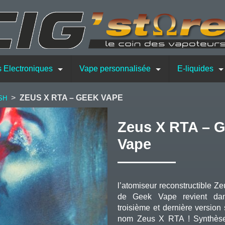
s Electroniques
Vape personnalisée
E-liquides
>
ZEUS X RTA – GEEK VAPE
SH
Zeus X RTA – Geek
Vape
l’atomiseur reconstructible Z
de Geek Vape revient da
troisième et dernière version
nom Zeus X RTA ! Synthèse