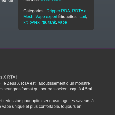
dieu de
-
Geek
Catégories :
Dripper RDA, RDTA et
Vape
Mesh
,
Vape expert
Étiquettes :
coil
,
kit
,
pyrex
,
rta
,
tank
,
vape
us X RTA !
, le Zeus X RTA est l’aboutissement d’un monstre
iseur gros format qui pourra stocker jusqu’à 4,5ml
et redessiné pour optimiser davantage les saveurs à
e vape unique et plus confortable, toujours en