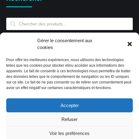
Recherche
de
produits
Mon compte
Gérer le consentement aux
cookies
Pour offrir les meilleures expériences, nous utilisons des technologies
Mon compte
telles que les cookies pour stocker et/ou accéder aux informations des
appareils. Le fait de consentir à ces technologies nous permettra de traiter
Validation de la commande
des données telles que le comportement de navigation ou les ID uniques
Panier
sur ce site. Le fait de ne pas consentir ou de retirer son consentement peut
Boutique
avoir un effet négatif sur certaines caractéristiques et fonctions.
Paiement sécurisé
Politique de cookies (EU)
Accepter
Refuser
2019 Tous droits réservés by CIG'Store
|
Code & design:
Voir les préférences
CREAPTE