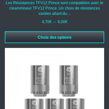
Les Résistances TFV12 Prince sont compatibles avec le
clearomiseur TFV12 Prince. Un choix de résistances
variées allant du…
Plage
4,70
€
–
6,00
€
de
prix :
Choix des options
4,70€
à
6,00€