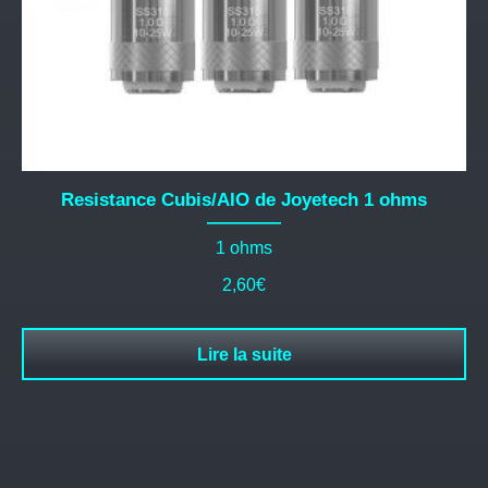
Resistance Cubis/AIO de Joyetech 1 ohms
1 ohms
2,60
€
Lire la suite