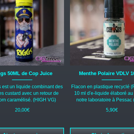
plusieurs
variations.
Les
options
peuvent
être
choisies
sur
la
page
du
gs 50ML de Cop Juice
Menthe Polaire VDLV 
produit
 est un liquide combinant des
Flacon en plastique recyclé 
es custard avec un retour de
10 ml d'e-liquide élaboré au
orn caramélisé. (HIGH VG)
notre laboratoire à Pessac
20,00
€
5,90
€