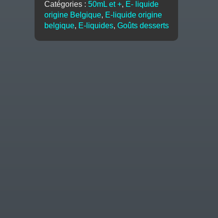
Catégories :
50mL et +
,
E- liquide
origine Belgique
,
E-liquide origine
belgique
,
E-liquides
,
Goûts desserts