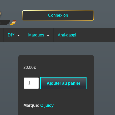
Connexion
DIY
Marques
Anti-gaspi
20,00
€
quantité
Ajouter au panier
de
Poire
Caramel
50ml
Marque:
O'juicy
-
O’juicy