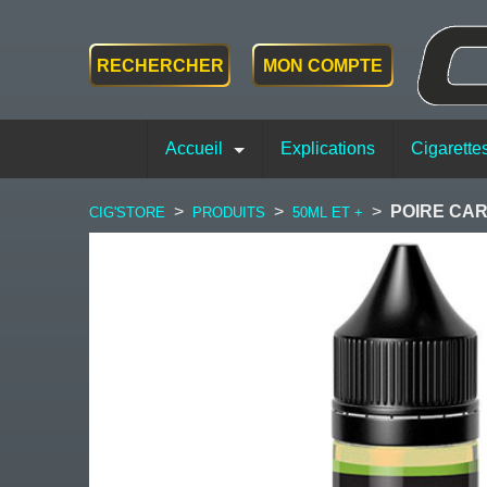
RECHERCHER
MON COMPTE
Accueil
Explications
Cigarette
>
>
>
POIRE CAR
CIG'STORE
PRODUITS
50ML ET +