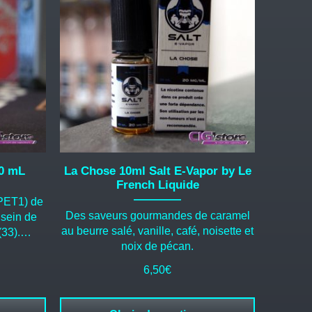
plusieurs
variations.
Les
options
peuvent
être
choisies
sur
la
page
du
10 mL
La Chose 10ml Salt E-Vapor by Le
produit
French Liquide
(PET1) de
Des saveurs gourmandes de caramel
 sein de
au beurre salé, vanille, café, noisette et
 (33).…
noix de pécan.
6,50
€