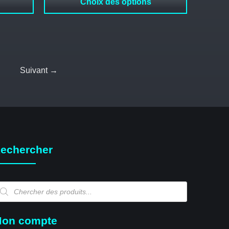
Choix des options
Suivant →
echercher
echerche
e
oduits
on compte