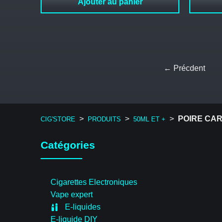
Ajouter au panier
← Précdent
>
>
>
POIRE CAR
CIG'STORE
PRODUITS
50ML ET +
Catégories
Cigarettes Electroniques
Vape expert
E-liquides
E-liquide DIY