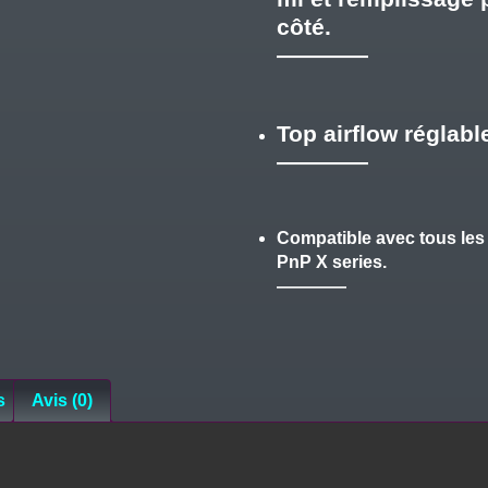
côté.
Top airflow
réglabl
Compatible
avec tous
les
PnP X series.
s
Avis (0)