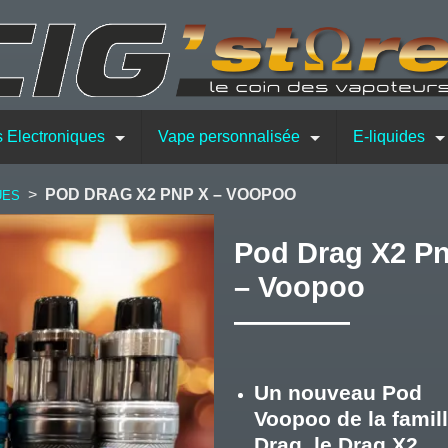
s Electroniques
Vape personnalisée
E-liquides
>
POD DRAG X2 PNP X – VOOPOO
UES
Pod Drag X2 PnP X
– Voopoo
Un nouveau Pod
Voopoo de la famil
Drag, le
Drag X2.