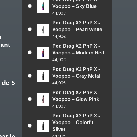
Voopoo – Sky Blue
44,90
€
Pod Drag X2 PnP X -
Voopoo – Pearl White
n
44,90
€
ant
Pod Drag X2 PnP X -
Voopoo – Modern Red
44,90
€
Pod Drag X2 PnP X -
Voopoo – Gray Metal
e de
5
44,90
€
Pod Drag X2 PnP X -
Voopoo – Glow Pink
44,90
€
Pod Drag X2 PnP X -
Voopoo – Colorful
Silver
ar le
44,90
€