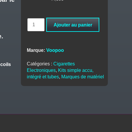
quantité
Ajouter au panier
de
Pod
e.
Drag
X2
Marque:
Voopoo
PnP
X
Catégories :
Cigarettes
 coils
-
Electroniques
,
Kits simple accu,
Voopoo
intégré et tubes
,
Marques de matériel