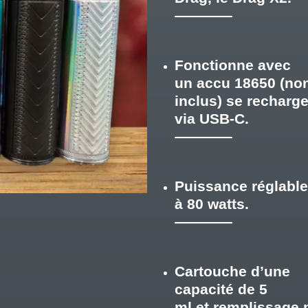
Fonctionne avec
un
accu 18650 (no
inclus)
se recharge
via
USB-C.
Puissance réglabl
à 80 watts.
Cartouche d’une
capacité de 5
ml
et
remplissage p