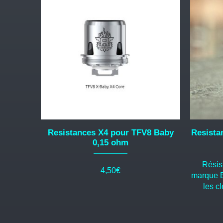
Resistances X4 pour TFV8 Baby
Resista
0,15 ohm
Résis
4,50
€
marque E
les c