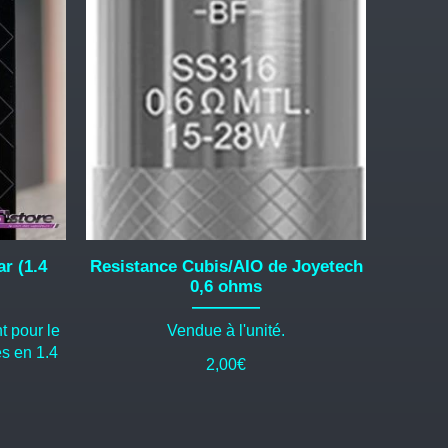
r (1.4
Resistance Cubis/AIO de Joyetech
0,6 ohms
 pour le
Vendue à l'unité.
s en 1.4
2,00
€