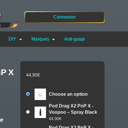
Connexion
DIY
Marques
Anti-gaspi
44,90
€
Choose an option
Pod Drag X2 PnP X -
Voopoo – Spray Black
44,90
€
le
Pod Drag X2 PnP X -