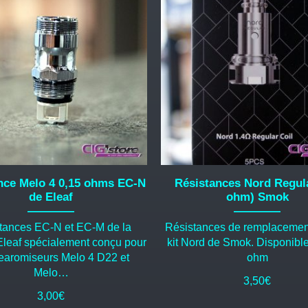
nce Melo 4 0,15 ohms EC-N
Résistances Nord Regula
de Eleaf
ohm) Smok
tances EC-N et EC-M de la
Résistances de remplacement
leaf spécialement conçu pour
kit Nord de Smok. Disponible
learomiseurs Melo 4 D22 et
ohm
Melo…
3,50
€
3,00
€