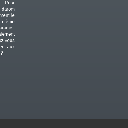
s ! Pour
uidarom
ement le
 crème
aramel,
lement
z-vous
ter aux
 ?