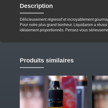
Description
Délicieusement régressif et incroyablement gourma
Pour notre plus grand bonheur, Liquidarom a réussi 
idéalement proportionnés. Pensez-vous sérieusement 
Produits similaires
Ce
Ce
produit
produit
a
a
plusieurs
plusieurs
variations.
variations
Les
Les