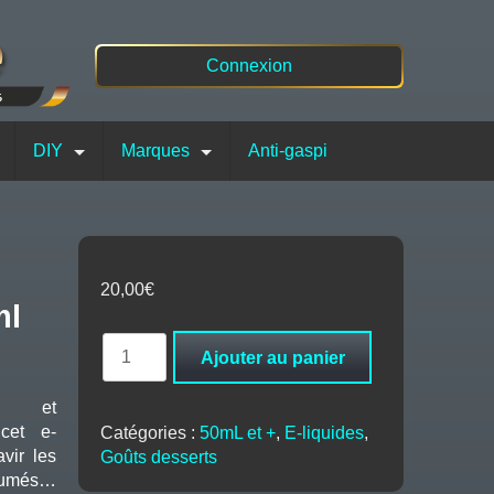
Connexion
DIY
Marques
Anti-gaspi
20,00
€
ml
quantité
Ajouter au panier
de
Creme
sif et
Caramel
cet e-
Catégories :
50mL et +
,
E-liquides
,
Liquidarom
vir les
Goûts desserts
50ml
sumés…