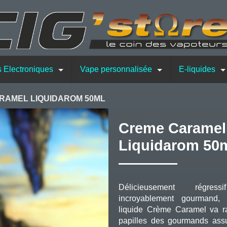
s Electroniques
Vape personnalisée
E-liquides
RAMEL LIQUIDAROM 50ML
Creme Caramel
Liquidarom 50
Délicieusement régres
incroyablement gourmand, 
liquide Crème Caramel va ra
papilles des gourmands as