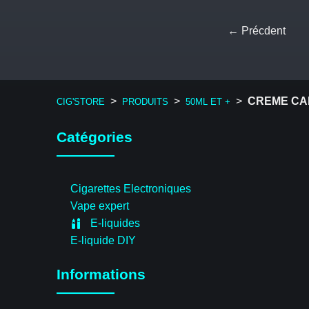
← Précdent
>
>
>
CREME CA
CIG'STORE
PRODUITS
50ML ET +
Catégories
Cigarettes Electroniques
Vape expert
E-liquides
E-liquide DIY
Informations