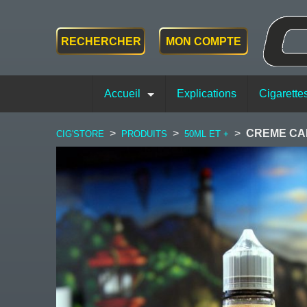
RECHERCHER
MON COMPTE
Accueil
Explications
Cigarette
>
>
>
CREME CA
CIG'STORE
PRODUITS
50ML ET +