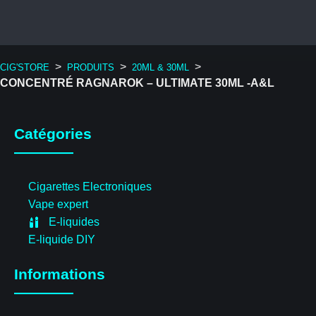
>
>
>
CIG'STORE
PRODUITS
20ML & 30ML
CONCENTRÉ RAGNAROK – ULTIMATE 30ML -A&L
Catégories
Cigarettes Electroniques
Vape expert
E-liquides
E-liquide DIY
Informations