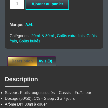
quantité
Ajouter au panier
de
Concentré
Ragnarok
-
Marque:
A&L
Ultimate
30ml
Catégories :
20mL & 30mL
,
Goûts extra frais
,
Goûts
-
frais
,
Goûts fruités
A&L
Description
Avis (0)
Description
Saveur : Fruits rouges sucrés – Cassis – Fraîcheur
Dosage (50/50) : 5% – Steep : 3 à 7 jours
Arôme DIY 30ml à diluer.