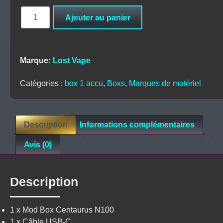
quantité
Ajouter au panier
de
Box
Centaurus
N100
Marque:
Lost Vape
New
Colors
Catégories :
box 1 accu
,
Boxs
,
Marques de matériel
-
Lost
Vape
Description
Informations complémentaires
Avis (0)
Description
1 x Mod Box Centaurus N100
1 x Câble USB-C