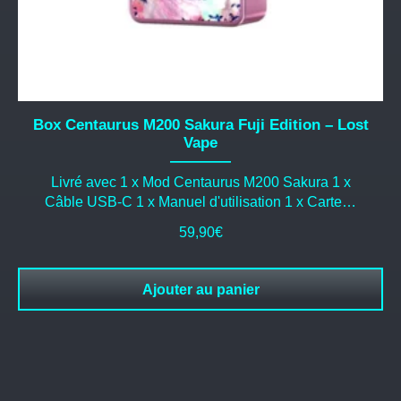
Box Centaurus M200 Sakura Fuji Edition – Lost
Vape
Livré avec 1 x Mod Centaurus M200 Sakura 1 x
Câble USB-C 1 x Manuel d'utilisation 1 x Carte…
59,90
€
Ajouter au panier