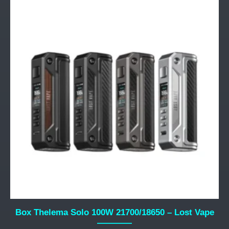
produit
a
plusieurs
variations.
Les
options
peuvent
être
choisies
sur
la
page
du
produit
Box Thelema Solo 100W 21700/18650 – Lost Vape