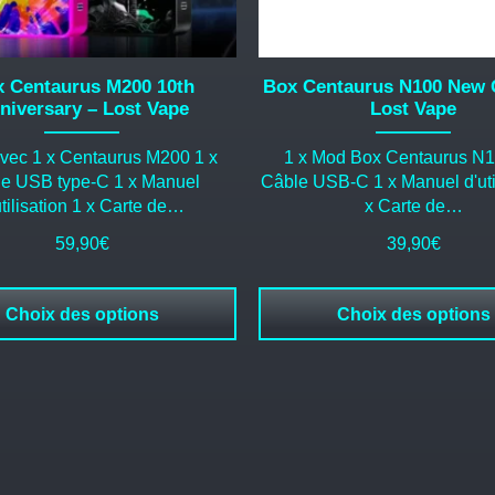
sur
la
page
du
 Centaurus M200 10th
Box Centaurus N100 New 
produit
niversary – Lost Vape
Lost Vape
avec 1 x Centaurus M200 1 x
1 x Mod Box Centaurus N1
e USB type-C 1 x Manuel
Câble USB-C 1 x Manuel d'util
utilisation 1 x Carte de…
x Carte de…
59,90
€
39,90
€
Choix des options
Choix des options