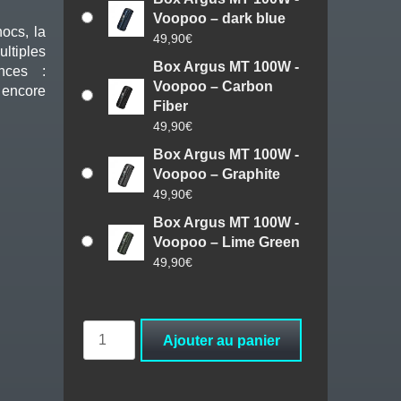
Voopoo – dark blue
hocs, la
49,90
€
tiples
Box Argus MT 100W -
nces :
Voopoo – Carbon
encore
Fiber
49,90
€
Box Argus MT 100W -
Voopoo – Graphite
49,90
€
Box Argus MT 100W -
Voopoo – Lime Green
49,90
€
quantité
Ajouter au panier
de
Box
Argus