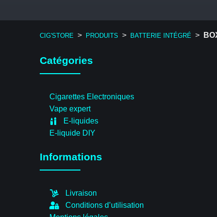
>
>
>
BO
CIG'STORE
PRODUITS
BATTERIE INTÉGRÉ
Catégories
Cigarettes Electroniques
Vape expert
E-liquides
E-liquide DIY
Informations
Livraison
Conditions d’utilisation