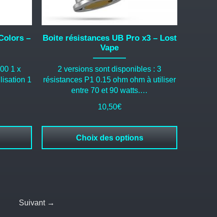
sur
la
page
du
Colors –
Boite résistances UB Pro x3 – Lost
produit
Vape
00 1 x
2 versions sont disponibles : 3
isation 1
résistances P1 0.15 ohm ohm à utiliser
entre 70 et 90 watts.…
10,50
€
Choix des options
Suivant →