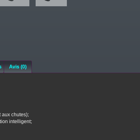
s
Avis (0)
t aux chutes);
on intelligent;