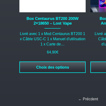
sur
sur
la
la
page
page
du
du
Box Centaurus BT200 200W
Box
produit
produit
2×18650 – Lost Vape
An
Livré avec 1 x Mod Centaurus BT200 1
Livré 
x Câble USC-C 1 x Manuel d'utilisation
Câbl
1 x Carte de…
d'
64,90
€
Choix des options
← Précdent