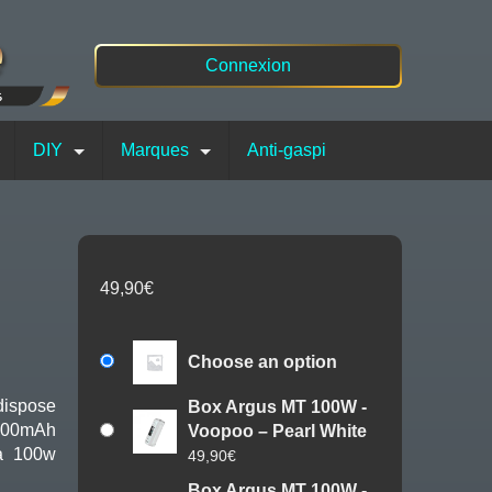
Connexion
DIY
Marques
Anti-gaspi
49,90
€
Choose an option
dispose
Box Argus MT 100W -
3000mAh
Voopoo – Pearl White
’à 100w
49,90
€
Box Argus MT 100W -