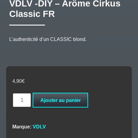
VDLV -DIY – Arôme Cirkus
Classic FR
L’authenticité d’un CLASSIC blond.
4,90
€
quantité
Ajouter au panier
de
VDLV
-
DIY
Marque:
VDLV
-
Arôme