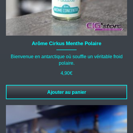
Arôme Cirkus Menthe Polaire
Bienvenue en antarctique où souffle un véritable froid
polaire.
4,90
€
Ajouter au panier