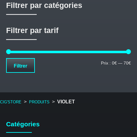
Filtrer par catégories
Filtrer par tarif
Pri
Pri
Prix :
0€
—
70€
Filtrer
mi
ma
>
>
VIOLET
CIG'STORE
PRODUITS
Catégories