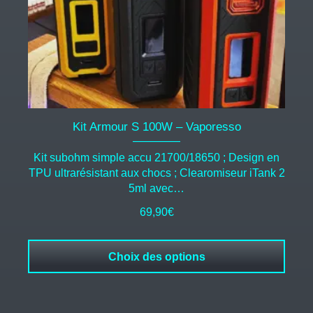
sur
la
page
du
produit
Kit Armour S 100W – Vaporesso
Kit subohm simple accu 21700/18650 ; Design en
TPU ultrarésistant aux chocs ; Clearomiseur iTank 2
5ml avec…
69,90
€
Choix des options