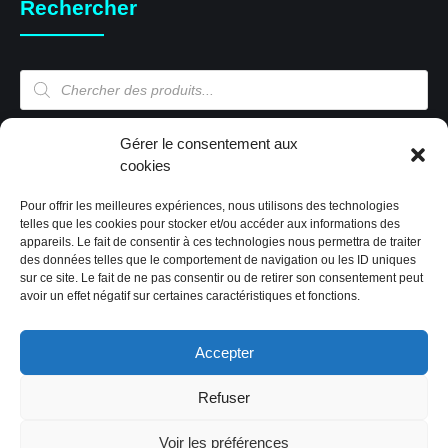
Rechercher
Recherche
de
produits
Mon compte
Gérer le consentement aux
cookies
Pour offrir les meilleures expériences, nous utilisons des technologies
Mon compte
telles que les cookies pour stocker et/ou accéder aux informations des
appareils. Le fait de consentir à ces technologies nous permettra de traiter
Validation de la commande
des données telles que le comportement de navigation ou les ID uniques
Panier
sur ce site. Le fait de ne pas consentir ou de retirer son consentement peut
Boutique
avoir un effet négatif sur certaines caractéristiques et fonctions.
Paiement sécurisé
Politique de cookies (EU)
Accepter
Refuser
2019 Tous droits réservés by CIG'Store
|
Code & design:
Voir les préférences