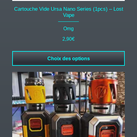
Cartouche Vide Ursa Nano Series (1pcs) – Lost
Vape
Omg
2,90
€
Choix des options
Ce
produit
a
plusieurs
variations.
Les
options
peuvent
être
choisies