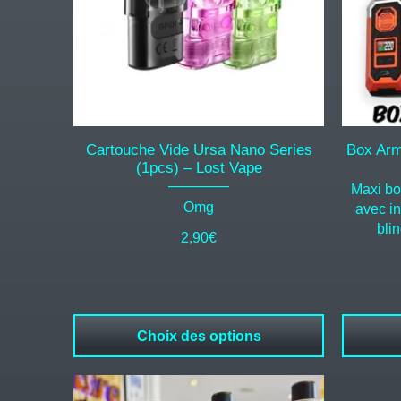
options
options
peuvent
peuvent
être
être
choisies
choisies
sur
sur
la
la
page
page
du
du
Cartouche Vide Ursa Nano Series
Box Arm
produit
produit
(1pcs) – Lost Vape
Maxi bo
Omg
avec in
bli
2,90
€
Choix des options
Ce