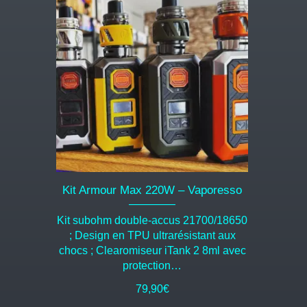
produit
a
plusieurs
variations.
Les
options
peuvent
être
choisies
sur
la
page
du
Kit Armour Max 220W – Vaporesso
produit
Kit subohm double-accus 21700/18650
; Design en TPU ultrarésistant aux
chocs ; Clearomiseur iTank 2 8ml avec
protection…
79,90
€