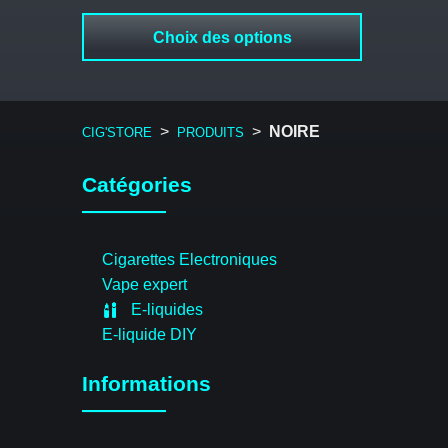
Choix des options
>
>
NOIRE
CIG'STORE
PRODUITS
Catégories
Cigarettes Electroniques
Vape expert
E-liquides
E-liquide DIY
Informations