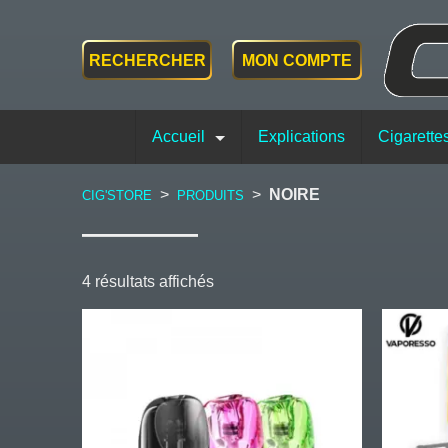
RECHERCHER
MON COMPTE
Accueil
Explications
Cigarette
>
>
NOIRE
CIG'STORE
PRODUITS
Trié
4 résultats affichés
du
Ce
Ce
plus
produit
produit
récent
a
a
au
plusieurs
plusieurs
plus
variations.
variations
ancien
Les
Les