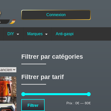
Connexion
DIY
Marques
Anti-gaspi
Filtrer par catégories
Filtrer par tarif
Prix
Prix
Prix :
0€
—
80€
Filtrer