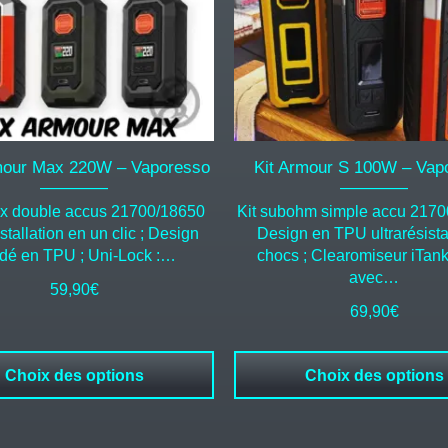
options
peuvent
être
choisies
sur
la
page
du
our Max 220W – Vaporesso
Kit Armour S 100W – Vap
produit
x double accus 21700/18650
Kit subohm simple accu 2170
stallation en un clic ; Design
Design en TPU ultrarésista
ndé en TPU ; Uni-Lock :…
chocs ; Clearomiseur iTank
avec…
59,90
€
69,90
€
Choix des options
Choix des options