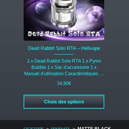
options
peuvent
être
choisies
sur
la
page
du
Dead Rabbit Solo RTA – Hellvape
produit
1 x Dead Rabbit Solo RTA 1 x Pyrex
Bubble 1 x Sac d'accessoire 1 x
Manuel d'utilisation Caractéristiques …
34,90
€
Choix des options
>
>
MATTE BLACK