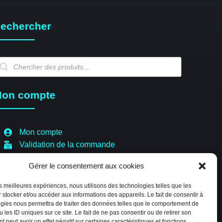
echercher
echerche
e
oduits
on compte
Mon compte
Validation de la commande
Panier
Gérer le consentement aux cookies
Boutique
Paiement sécurisé
les meilleures expériences, nous utilisons des technologies telles que les
Politique de cookies (EU)
 stocker et/ou accéder aux informations des appareils. Le fait de consentir à
gies nous permettra de traiter des données telles que le comportement de
 les ID uniques sur ce site. Le fait de ne pas consentir ou de retirer son
 peut avoir un effet négatif sur certaines caractéristiques et fonctions.