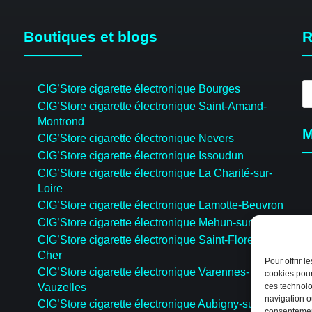
Boutiques et blogs
R
R
CIG’Store cigarette électronique Bourges
d
CIG’Store cigarette électronique Saint-Amand-
pr
Montrond
M
CIG’Store cigarette électronique Nevers
CIG’Store cigarette électronique Issoudun
CIG’Store cigarette électronique La Charité-sur-
Loire
CIG’Store cigarette électronique Lamotte-Beuvron
CIG’Store cigarette électronique Mehun-sur-Yèvre
CIG’Store cigarette électronique Saint-Florent-sur-
Cher
Pour offrir 
CIG’Store cigarette électronique Varennes-
cookies pour
Vauzelles
ces technolo
navigation ou
CIG’Store cigarette électronique Aubigny-sur-Nère
consentement