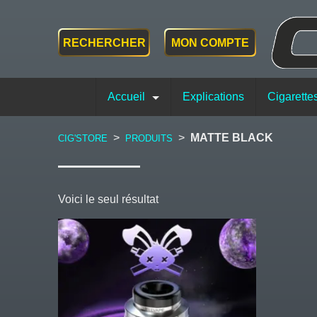
RECHERCHER
MON COMPTE
Accueil
Explications
Cigarette
>
>
MATTE BLACK
CIG'STORE
PRODUITS
Voici le seul résultat
Ce
produit
a
plusieurs
variations.
Les