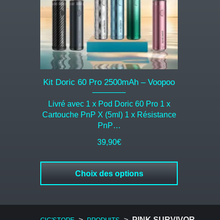
options
peuvent
être
choisies
sur
la
page
du
Kit Doric 60 Pro 2500mAh – Voopoo
produit
Livré avec 1 x Pod Doric 60 Pro 1 x
Cartouche PnP X (5ml) 1 x Résistance
PnP…
39,90
€
Choix des options
>
>
PINK SURVIVOR