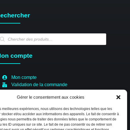
echercher
echerche
e
oduits
on compte
Mon compte
Validation de la commande
Panier
Gérer le consentement aux cookies
Boutique
Paiement sécurisé
les meilleures expériences, nous utilisons des technologies telles que les
Politique de cookies (EU)
 stocker et/ou accéder aux informations des appareils. Le fait de consentir à
gies nous permettra de traiter des données telles que le comportement de
 les ID uniques sur ce site. Le fait de ne pas consentir ou de retirer son
 peut avoir un effet négatif sur certaines caractéristiques et fonctions.