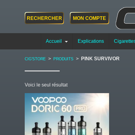
RECHERCHER
MON COMPTE
Accueil
Explications
Cigarette
>
>
PINK SURVIVOR
CIG'STORE
PRODUITS
Voici le seul résultat
Ce
produit
a
plusieurs
variations.
Les