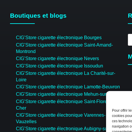
Boutiques et blogs
R
R
CIG’Store cigarette électronique Bourges
d
CIG’Store cigarette électronique Saint-Amand-
pr
Montrond
M
CIG’Store cigarette électronique Nevers
CIG’Store cigarette électronique Issoudun
CIG’Store cigarette électronique La Charité-sur-
Loire
CIG’Store cigarette électronique Lamotte-Beuvron
CIG’Store cigarette électronique Mehun-sur-Yèvre
CIG’Store cigarette électronique Saint-Florent-sur-
Cher
Pour offrir 
CIG’Store cigarette électronique Varennes-
cookies pour
Vauzelles
ces technolo
navigation ou
CIG’Store cigarette électronique Aubigny-sur-Nère
consentement