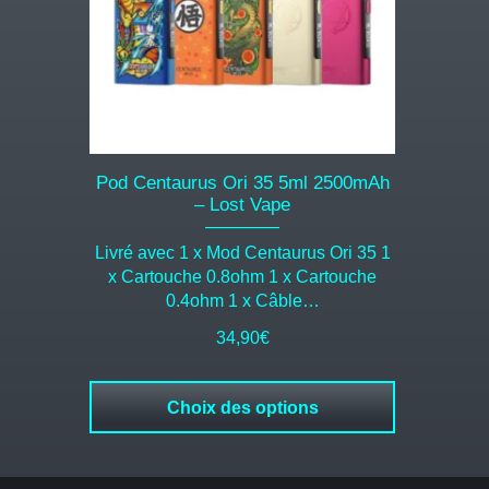
options
peuvent
être
choisies
sur
la
page
du
Pod Centaurus Ori 35 5ml 2500mAh
produit
– Lost Vape
Livré avec 1 x Mod Centaurus Ori 35 1
x Cartouche 0.8ohm 1 x Cartouche
0.4ohm 1 x Câble…
34,90
€
Choix des options