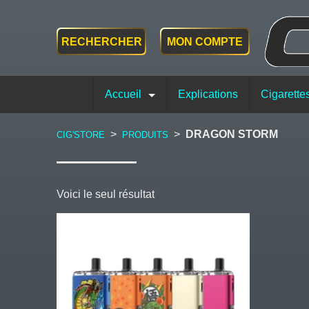
RECHERCHER
MON COMPTE
Accueil
Explications
Cigarette
>
>
DRAGON STORM
CIG'STORE
PRODUITS
Voici le seul résultat
Ce
produit
a
plusieurs
variations.
Les