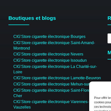
Boutiques et blogs
R
R
CIG’Store cigarette électronique Bourges
d
CIG’Store cigarette électronique Saint-Amand-
pr
Montrond
M
CIG’Store cigarette électronique Nevers
CIG’Store cigarette électronique Issoudun
CIG’Store cigarette électronique La Charité-sur-
Loire
CIG’Store cigarette électronique Lamotte-Beuvron
CIG’Store cigarette électronique Mehun-sur-Yèvre
CIG’Store cigarette électronique Saint-Florent-sur-
Cher
Pour offrir 
CIG’Store cigarette électronique Varennes-
cookies pour
Vauzelles
ces technolo