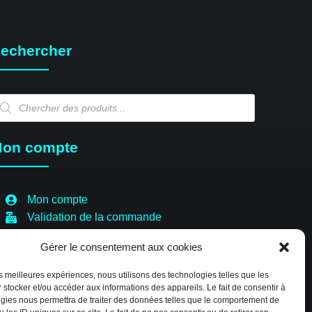
echercher
echerche
e
oduits
on compte
Mon compte
Validation de la commande
Panier
Gérer le consentement aux cookies
Boutique
Paiement sécurisé
les meilleures expériences, nous utilisons des technologies telles que les
Politique de cookies (EU)
 stocker et/ou accéder aux informations des appareils. Le fait de consentir à
gies nous permettra de traiter des données telles que le comportement de