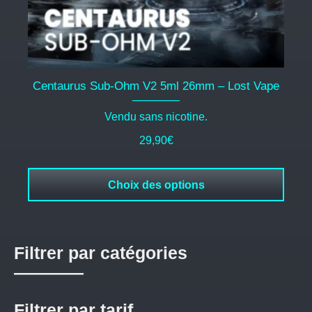
page
du
produit
Centaurus Sub-Ohm V2 5ml 26mm – Lost Vape
Vendu sans nicotine.
29,90
€
Choix des options
Filtrer par catégories
Filtrer par tarif