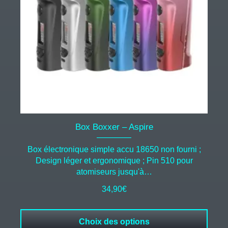
peuvent
être
choisies
sur
la
page
du
produit
Box Boxxer – Aspire
Box électronique simple accu 18650 non fourni ;
Design léger et ergonomique ; Pin 510 pour
atomiseurs jusqu'à…
34,90
€
Choix des options