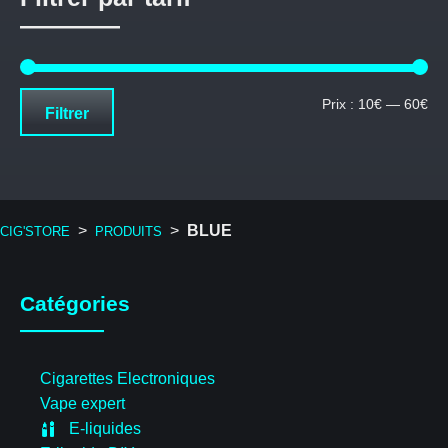
Pri
Pri
Prix :
10€
—
60€
Filtrer
mi
ma
>
>
BLUE
CIG'STORE
PRODUITS
Catégories
Cigarettes Electroniques
Vape expert
E-liquides