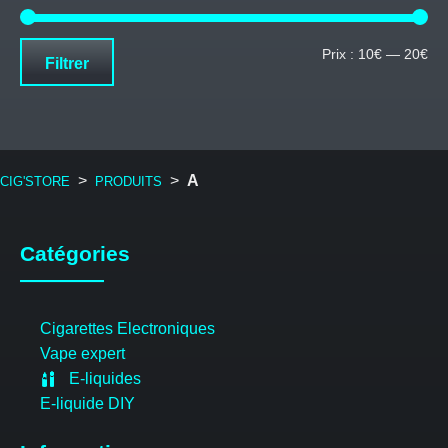
Pri
Pri
Prix :
10€
—
20€
Filtrer
mi
ma
>
>
A
CIG'STORE
PRODUITS
Catégories
Cigarettes Electroniques
Vape expert
E-liquides
E-liquide DIY