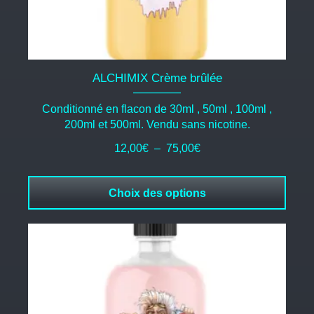
du
produit
ALCHIMIX Crème brûlée
Conditionné en flacon de 30ml , 50ml , 100ml ,
200ml et 500ml. Vendu sans nicotine.
Plage
12,00
€
–
75,00
€
de
prix :
Choix des options
12,00€
à
75,00€
Ce
produit
a
plusieurs
variations.
Les