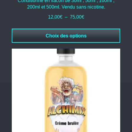
Conditionné en flacon de 30ml , 50ml , 100ml ,
200ml et 500ml. Vendu sans nicotine.
Plage
12,00
€
–
75,00
€
de
prix :
Choix des options
12,00€
à
75,00€
Ce
produit
a
plusieurs
variations.
Les
options
peuvent
être
choisies
sur
la
page