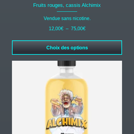
Fruits rouges, cassis Alchimix
Vendue sans nicotine.
Plage
12,00
€
–
75,00
€
de
prix :
Choix des options
12,00€
à
75,00€
Ce
produit
a
plusieurs
variations.
Les
options
peuvent
être
choisies
sur