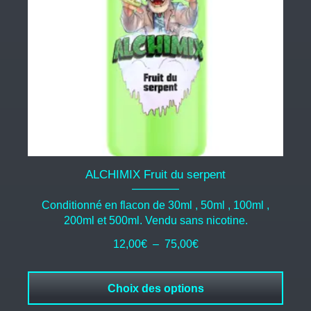
peuvent
être
choisies
sur
la
page
du
produit
ALCHIMIX Fruit du serpent
Conditionné en flacon de 30ml , 50ml , 100ml ,
200ml et 500ml. Vendu sans nicotine.
Plage
12,00
€
–
75,00
€
de
prix :
Choix des options
12,00€
à