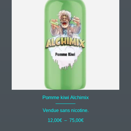
plusieurs
variations.
Les
options
peuvent
être
choisies
sur
la
page
du
produit
Pomme kiwi Alchimix
Vendue sans nicotine.
Plage
12,00
€
–
75,00
€
de