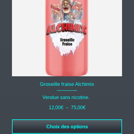
Les
options
peuvent
être
choisies
sur
la
page
du
produit
Groseille fraise Alchimix
Vendue sans nicotine.
Plage
12,00
€
–
75,00
€
de
prix :
Choix des options
12,00€
à