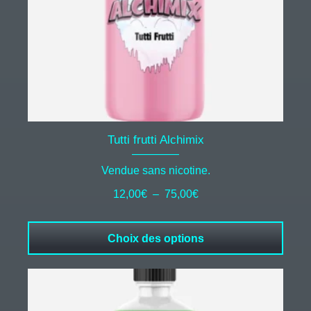
choisies
sur
la
page
du
produit
Tutti frutti Alchimix
Vendue sans nicotine.
Plage
12,00
€
–
75,00
€
de
prix :
Choix des options
12,00€
à
75,00€
Ce
produit
a