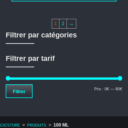
à
75,00€
1
2
→
Filtrer par catégories
Filtrer par tarif
Pri
Pri
Prix :
0€
—
80€
Filtrer
mi
ma
>
>
100 ML
CIG'STORE
PRODUITS