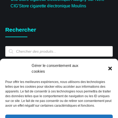
CIG’Store cigarette électronique Moulins
Rechercher
Recherche
de
produits
Mon compte
Gérer le consentement aux
cookies
Pour offrir les meilleures expériences, nous utilisons des technologies
Mon compte
telles que les cookies pour stocker et/ou accéder aux informations des
appareils. Le fait de consentir à ces technologies nous permettra de traiter
Validation de la commande
des données telles que le comportement de navigation ou les ID uniques
Panier
sur ce site. Le fait de ne pas consentir ou de retirer son consentement peut
Boutique
avoir un effet négatif sur certaines caractéristiques et fonctions.
Paiement sécurisé