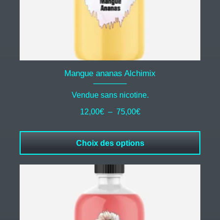
la
page
du
produit
Mangue ananas Alchimix
Vendue sans nicotine.
Plage
12,00
€
–
75,00
€
de
prix :
Choix des options
12,00€
à
75,00€
Ce
produit
a
plusieurs
variations.