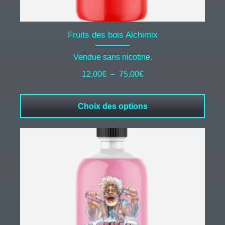
Fruits des bois Alchimix
Vendue sans nicotine.
Plage
12,00
€
–
75,00
€
de
prix :
Choix des options
12,00€
à
75,00€
Ce
produit
a
plusieurs
variations.
Les
options
peuvent
être