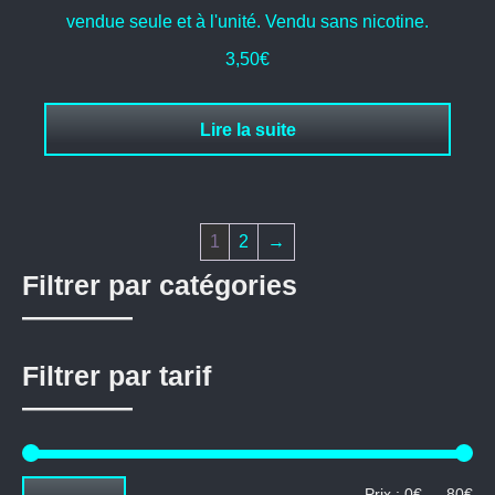
vendue seule et à l'unité. Vendu sans nicotine.
3,50
€
Lire la suite
1
2
→
Filtrer par catégories
Filtrer par tarif
Pri
Pri
Prix :
0€
—
80€