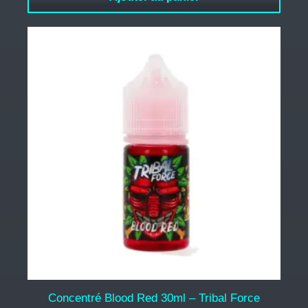
Concentré Blood Red 30ml – Tribal Force