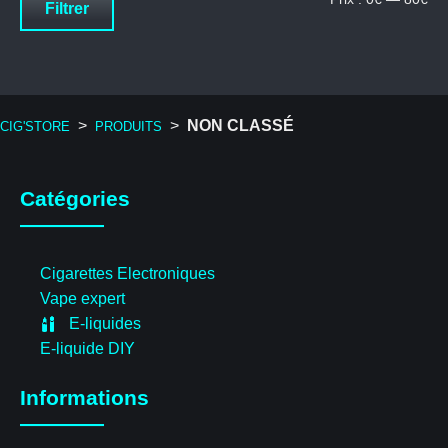
Filtrer
mi
ma
>
>
NON CLASSÉ
CIG'STORE
PRODUITS
Catégories
Cigarettes Electroniques
Vape expert
E-liquides
E-liquide DIY
Informations