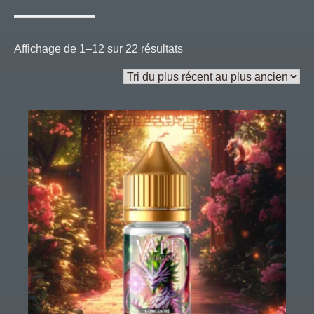
Trié
Affichage de 1–12 sur 22 résultats
du
plus
récent
au
plus
ancien