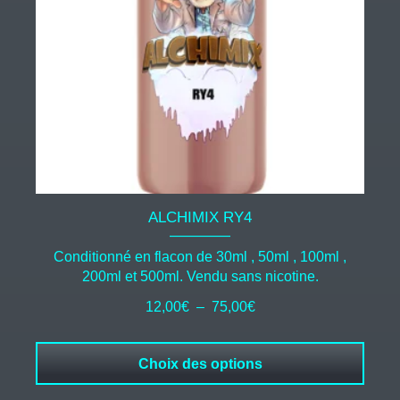
peuvent
être
choisies
sur
la
page
du
produit
ALCHIMIX RY4
Conditionné en flacon de 30ml , 50ml , 100ml ,
200ml et 500ml. Vendu sans nicotine.
Plage
12,00
€
–
75,00
€
de
prix :
Choix des options
12,00€
à