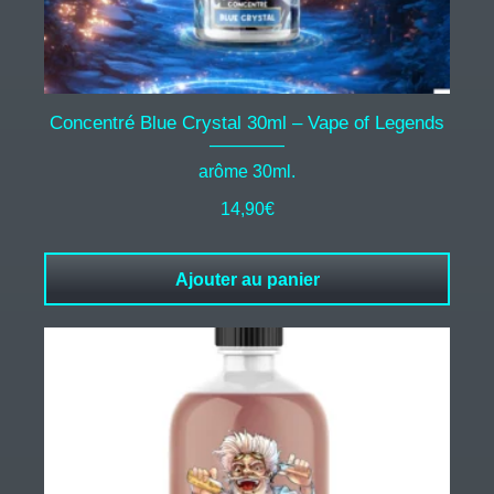
Concentré Blue Crystal 30ml – Vape of Legends
arôme 30ml.
14,90
€
Ajouter au panier
Ce
produit
a
plusieurs
variations.
Les
options