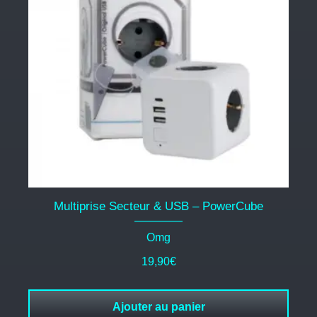
Multiprise Secteur & USB – PowerCube
Omg
19,90
€
Ajouter au panier