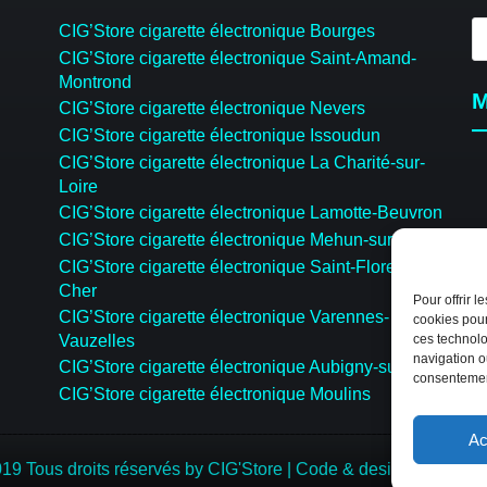
R
CIG’Store cigarette électronique Bourges
d
CIG’Store cigarette électronique Saint-Amand-
pr
Montrond
M
CIG’Store cigarette électronique Nevers
CIG’Store cigarette électronique Issoudun
CIG’Store cigarette électronique La Charité-sur-
Loire
CIG’Store cigarette électronique Lamotte-Beuvron
CIG’Store cigarette électronique Mehun-sur-Yèvre
CIG’Store cigarette électronique Saint-Florent-sur-
Cher
Pour offrir 
CIG’Store cigarette électronique Varennes-
cookies pour
Vauzelles
ces technolo
navigation ou
CIG’Store cigarette électronique Aubigny-sur-Nère
consentement
CIG’Store cigarette électronique Moulins
Ac
19 Tous droits réservés by CIG'Store
|
Code & design:
CREAP