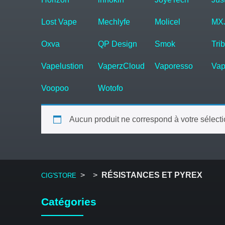
Lost Vape
Mechlyfe
Molicel
MX
Oxva
QP Design
Smok
Tri
Vapelustion
VaperzCloud
Vaporesso
Vap
Voopoo
Wotofo
Aucun produit ne correspond à votre sélecti
>
>
RÉSISTANCES ET PYREX
CIG'STORE
Catégories