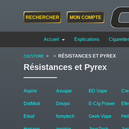
RECHERCHER
MON COMPTE
Accueil
Explications
Cigarette
>
>
RÉSISTANCES ET PYREX
CIG'STORE
Résistances et Pyrex
Aspire
Asvape
BD Vape
Cre
DotMod
Dovpo
E-Cig Power
Efe
Eleaf
fumytech
Geek Vape
Hel
Horizon
innokin
JoyeTech
Jus