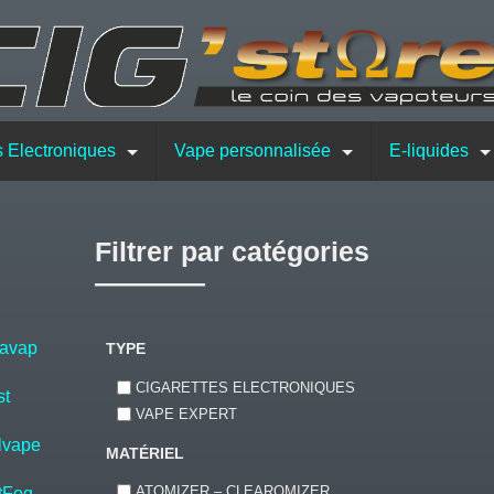
s Electroniques
Vape personnalisée
E-liquides
Filtrer par catégories
avap
TYPE
CIGARETTES ELECTRONIQUES
st
VAPE EXPERT
lvape
MATÉRIEL
ATOMIZER – CLEAROMIZER
tFog