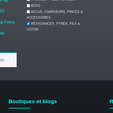
BOXS
JO
ACCUS, CHARGEURS, PINCES &
ACCESSOIRES
bal Force
RÉSISTANCES, PYREX, FILS &
COTON
tio
on.
Boutiques et blogs
R