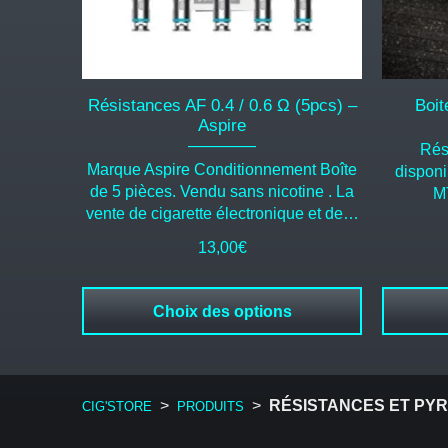
choisies
choisies
sur
sur
la
la
page
page
du
du
Résistances AF 0.4 / 0.6 Ω (5pcs) –
Boit
produit
produit
Aspire
Rés
Marque Aspire Conditionnement Boîte
disponi
de 5 pièces. Vendu sans nicotine . La
M
vente de cigarette électronique et de…
13,00
€
Choix des options
>
>
RÉSISTANCES ET PY
CIG'STORE
PRODUITS