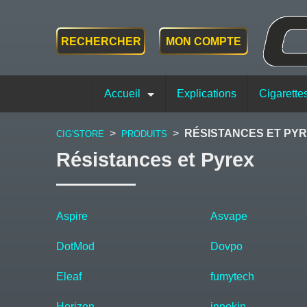
RECHERCHER
MON COMPTE
Accueil
Explications
Cigarette
>
>
RÉSISTANCES ET PY
CIG'STORE
PRODUITS
Résistances et Pyrex
Aspire
Asvape
DotMod
Dovpo
Eleaf
fumytech
Horizon
innokin