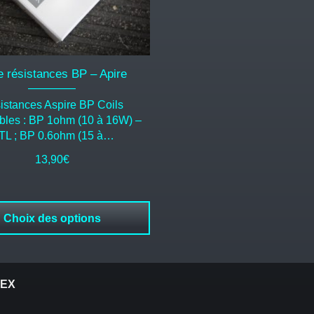
e résistances BP – Apire
istances Aspire BP Coils
bles : BP 1ohm (10 à 16W) –
TL ; BP 0.6ohm (15 à…
13,90
€
Choix des options
REX