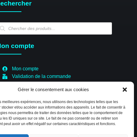
echercher
echerche
e
oduits
on compte
Mon compte
Validation de la commande
Panier
Gérer le consentement aux cookies
Boutique
Paiement sécurisé
les meilleures expériences, nous utilisons des technologies telles que les
Politique de cookies (EU)
 stocker et/ou accéder aux informations des appareils. Le fait de consentir à
gies nous permettra de traiter des données telles que le comportement de
 les ID uniques sur ce site. Le fait de ne pas consentir ou de retirer son
 peut avoir un effet négatif sur certaines caractéristiques et fonctions.