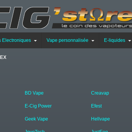
s Electroniques
Vape personnalisée
E-liquides
REX
BD Vape
Creavap
E-Cig Power
Efest
Geek Vape
Hellvape
JoyeTech
JustFog