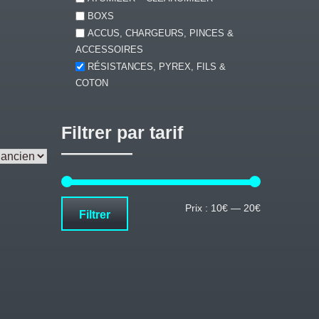
BOXS
ACCUS, CHARGEURS, PINCES &
ACCESSOIRES
RÉSISTANCES, PYREX, FILS &
COTON
Filtrer par tarif
Prix
Prix
Prix :
10€
—
20€
Filtrer
min
max